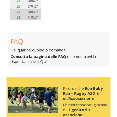
25
20/04/27
26
27/04/27
27
04/05/27
28
11/05/27
FAQ
Hai qualche dubbio o domanda?
Consulta la pagina delle FAQ
e se non trovi la
risposta, scrivici
QUI
Ricorda che
Run Baby
Run – Rugby ASD è
un’Associazione
.
I bimbi tesserati giocano
e…
i genitori si
associano!