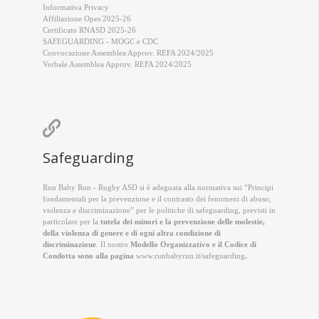
Informativa Privacy
Affiliazione Opes 2025-26
Certificato RNASD 2025-26
SAFEGUARDING - MOGC e CDC
Convocazione Assemblea Approv. REFA 2024/2025
Verbale Assemblea Approv. REFA 2024/2025

Safeguarding
Run Baby Run - Rugby ASD si è adeguata alla normativa sui “Principi
fondamentali per la prevenzione e il contrasto dei fenomeni di abuso,
violenza e discriminazione” per le politiche di safeguarding, previsti in
particolare per la
tutela dei minori e la prevenzione delle molestie,
della violenza di genere e di ogni altra condizione di
discriminazione
. Il nostro
Modello Organizzativo e il Codice di
Condotta sono alla pagina
www.runbabyrun.it/safeguarding
.