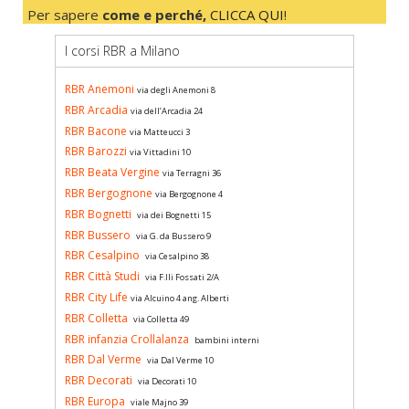
Per sapere
come e perché,
CLICCA QUI
!
I corsi RBR a Milano
RBR Anemoni
via degli Anemoni 8
RBR Arcadia
via dell’Arcadia 24
RBR Bacone
via Matteucci 3
RBR Barozzi
via Vittadini 10
RBR Beata Vergine
via Terragni 36
RBR Bergognone
via Bergognone 4
RBR Bognetti
via dei Bognetti 15
RBR Bussero
via G. da Bussero 9
RBR Cesalpino
via Cesalpino 38
RBR Città Studi
via F.lli Fossati 2/A
RBR City Life
via Alcuino 4 ang. Alberti
RBR Colletta
via Colletta 49
RBR infanzia Crollalanza
bambini interni
RBR Dal Verme
via Dal Verme 10
RBR Decorati
via Decorati 10
RBR Europa
viale Majno 39