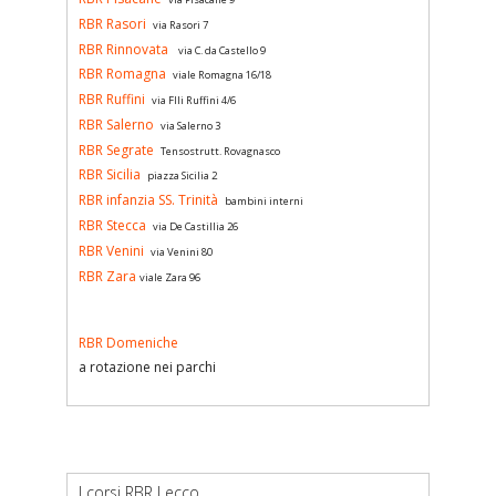
RBR Rasori
via Rasori 7
RBR Rinnovata
via C. da Castello 9
RBR Romagna
viale Romagna 16/18
RBR Ruffini
via Flli Ruffini 4/6
RBR Salerno
via Salerno 3
RBR Segrate
Tensostrutt. Rovagnasco
RBR Sicilia
piazza Sicilia 2
RBR infanzia SS. Trinità
bambini interni
RBR Stecca
via De Castillia 26
RBR Venini
via Venini 80
RBR Zara
viale Zara 96
RBR Domeniche
a rotazione nei parchi
I corsi RBR Lecco