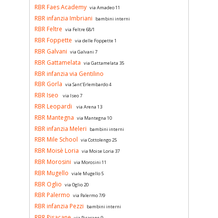
RBR Faes Academy
via Amadeo 11
RBR infanzia Imbriani
bambini interni
RBR Feltre
via Feltre 68/1
RBR Foppette
via delle Foppette 1
RBR Galvani
via Galvani 7
RBR Gattamelata
via Gattamelata 35
RBR infanzia via Gentilino
RBR Gorla
via Sant’Erlembardo 4
RBR Iseo
via Iseo 7
RBR Leopardi
via Arena 13
RBR Mantegna
via Mantegna 10
RBR infanzia Meleri
bambini interni
RBR Mile School
via Cottolengo 25
RBR Moisè Loria
via Moise Loria 37
RBR Morosini
via Morosini 11
RBR Mugello
viale Mugello 5
RBR Oglio
via Oglio 20
RBR Palermo
via Palermo 7/9
RBR infanzia Pezzi
bambini interni
RBR Pisacane
via Pisacane 9