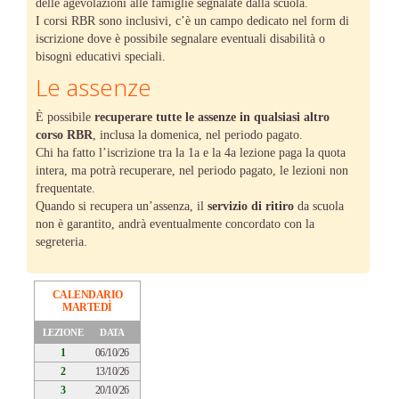
delle agevolazioni alle famiglie segnalate dalla scuola.
I corsi RBR sono inclusivi, c’è un campo dedicato nel form di
iscrizione dove è possibile segnalare eventuali disabilità o
bisogni educativi speciali.
Le assenze
È possibile
recuperare tutte le assenze in qualsiasi altro
corso RBR
, inclusa la domenica, nel periodo pagato.
Chi ha fatto l’iscrizione tra la 1a e la 4a lezione paga la quota
intera, ma potrà recuperare, nel periodo pagato, le lezioni non
frequentate.
Quando si recupera un’assenza, il
servizio di ritiro
da scuola
non è garantito, andrà eventualmente concordato con la
segreteria.
CALENDARIO
MARTEDÌ
LEZIONE
DATA
1
06/10/26
2
13/10/26
3
20/10/26