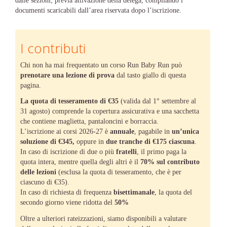
dalle sezioni, previa attivazione della delega, compilando i
documenti scaricabili dall’area riservata dopo l’iscrizione.
I contributi
Chi non ha mai frequentato un corso Run Baby Run può
prenotare una lezione di prova
dal tasto giallo di questa
pagina.
La quota di tesseramento di €35
(valida dal 1° settembre al
31 agosto) comprende la copertura assicurativa e una sacchetta
che contiene maglietta, pantaloncini e borraccia.
L’iscrizione ai corsi 2026-27 è
annuale
, pagabile in
un’unica
soluzione di €345,
oppure in
due tranche di €175 ciascuna
.
In caso di iscrizione di due o più
fratelli
, il primo paga la
quota intera, mentre quella degli altri è il
70% sul contributo
delle lezioni
(esclusa la quota di tesseramento, che è per
ciascuno di €35).
In caso di richiesta di frequenza
bisettimanale
, la quota del
secondo giorno viene ridotta del
50%
Oltre a ulteriori rateizzazioni, siamo disponibili a valutare