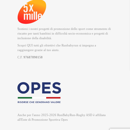
Sostieni i nostri progetti di promozione dello sport come strumento di
riscatto per tanti bambini in difficoltà socio-economica e progetti di
inclusione della disabilità.
Scopri QUI
tutti gli obiettivi che Runbabyrun si impegna a
raggiungere grazie al tuo aiuto.
C.F.
97687890158
Anche per l'anno 2025-2026 RunBabyRun-Rugby ASD è
affiliata
all'Ente di Promozione Sportiva Opes