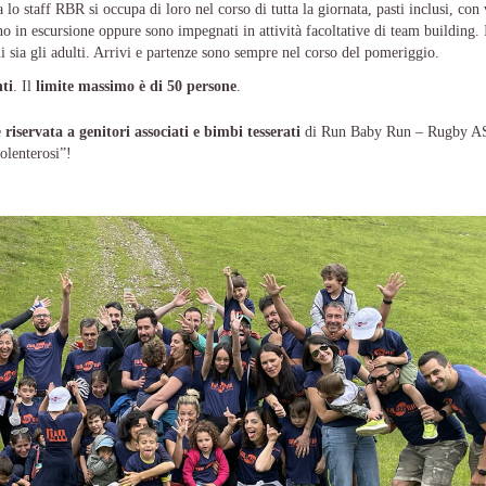
 staff RBR si occupa di loro nel corso di tutta la giornata, pasti inclusi, con 
nno in escursione oppure sono impegnati in attività facoltative di team building. 
i sia gli adulti. Arrivi e partenze sono sempre nel corso del pomeriggio.
ti
. Il
limite massimo è di 50 persone
.
e
riservata a genitori associati e bimbi tesserati
di Run Baby Run – Rugby 
olenterosi”!