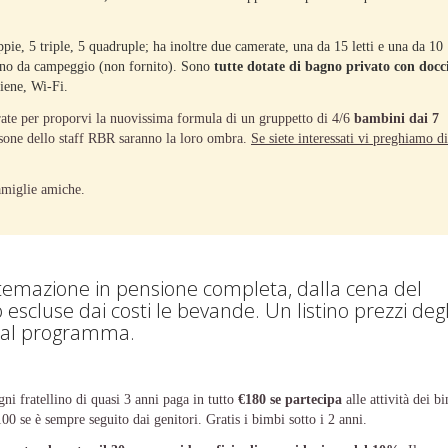
pie, 5 triple, 5 quadruple; ha inoltre due camerate, una da 15 letti e una da 10
ettino da campeggio (non fornito). Sono
tutte dotate di bagno privato con docc
giene, Wi-Fi.
ate per proporvi la nuovissima formula di un gruppetto di 4/6
bambini dai 7
sone dello staff RBR saranno la loro ombra.
Se siete interessati vi preghiamo di
famiglie amiche.
istemazione in pensione completa, dalla cena del
escluse dai costi le bevande. Un listino prezzi degl
me al programma.
ni fratellino di quasi 3 anni paga in tutto
€180 se partecipa
alle attività dei b
00 se è sempre seguito dai genitori. Gratis i bimbi sotto i 2 anni.