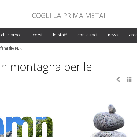
COGLI LA PRIMA META!
Skip
chi siamo
i corsi
lo staff
contattaci
news
area
to
content
 famiglie RBR
 in montagna per le

