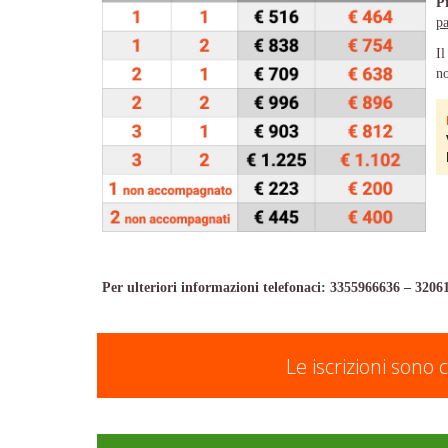
P
pa
I
no
Per ulteriori informazioni telefonaci: 3355966636 – 3206
Le iscrizioni sono