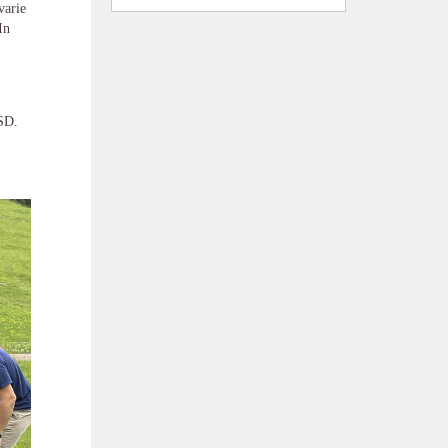
varie
In
ASD.