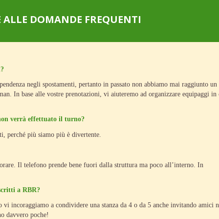
TE ALLE DOMANDE FREQUENTI
i?
dipendenza negli spostamenti, pertanto in passato non abbiamo mai raggiunto un
lman. In base alle vostre prenotazioni, vi aiuteremo ad organizzare equipaggi in 
on verrà effettuato il turno?
, perché più siamo più è divertente.
are. Il telefono prende bene fuori dalla struttura ma poco all’interno. In
critti a RBR?
o vi incoraggiamo a condividere una stanza da 4 o da 5 anche invitando amici 
ono davvero poche!