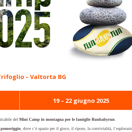
Trifoglio – Valtorta BG
19 – 22 giugno 2025
ticabile del
Mini Camp in montagna per le famiglie Runbabyrun
.
pomeriggio
, dove c’è spazio per il gioco, il riposo, la convivialità, l’esploraz