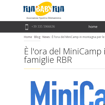
Associazione Sportiva Dilettantistica

home
+39 335 5966636
Home
·
Blog
·
News
:
È l’ora del MiniCamp in montagna per le
È l'ora del MiniCamp
famiglie RBR