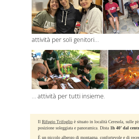
attività per soli genitori…
… attività per tutti insieme.
Il
Rifugio Trifoglio
è situato in località Ceresola, sulle p
posizione soleggiata e panoramica. Dista
1h 40’ dal cent
È un piccolo albergo di montagna, confortevole e di recent