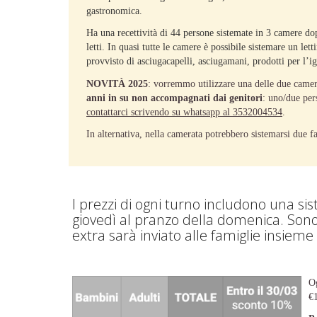
gastronomica.
Ha una recettività di 44 persone sistemate in 3 camere dop
letti. In quasi tutte le camere è possibile sistemare un l
provvisto di asciugacapelli, asciugamani, prodotti per l’i
NOVITÀ 2025
: vorremmo utilizzare una delle due camer
anni in su non accompagnati dai genitori
: uno/due per
contattarci scrivendo su whatsapp al 3532004534
.
In alternativa, nella camerata potrebbero sistemarsi due 
I prezzi di ogni turno includono una s
giovedì al pranzo della domenica. Sono 
extra sarà inviato alle famiglie insie
Og
€1