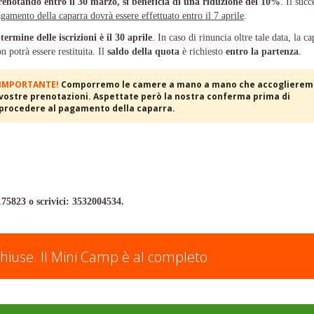
renotando entro il 30 marzo, si beneficia di una riduzione del 10%
. Il succ
gamento della caparra dovrà essere effettuato entro il 7 aprile
.
l
termine delle iscrizioni è il 30 aprile
. In caso di rinuncia oltre tale data, la ca
n potrà essere restituita. Il
saldo della quota
è richiesto
entro la partenza
.
IMPORTANTE!
Comporremo le camere a mano a mano che accoglierem
vostre prenotazioni. Aspettate però la nostra conferma prima di
procedere al pagamento della caparra.
175823 o scrivici: 3532004534.
 chiuse. Il Mini Camp è al completo