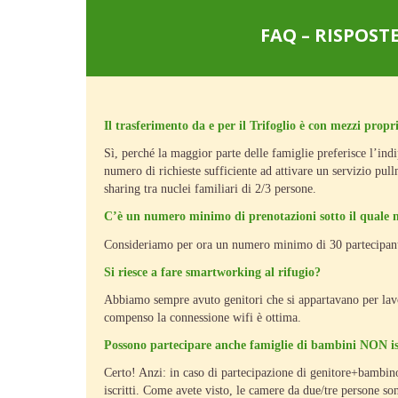
FAQ – RISPOS
Il trasferimento da e per il Trifoglio è con mezzi propr
Sì, perché la maggior parte delle famiglie preferisce l’in
numero di richieste sufficiente ad attivare un servizio pul
sharing tra nuclei familiari di 2/3 persone.
C’è un numero minimo di prenotazioni sotto il quale n
Consideriamo per ora un numero minimo di 30 partecipanti
Si riesce a fare smartworking al rifugio?
Abbiamo sempre avuto genitori che si appartavano per lavor
compenso la connessione wifi è ottima.
Possono partecipare anche famiglie di bambini NON is
Certo! Anzi: in caso di partecipazione di genitore+bambin
iscritti. Come avete visto, le camere da due/tre persone s