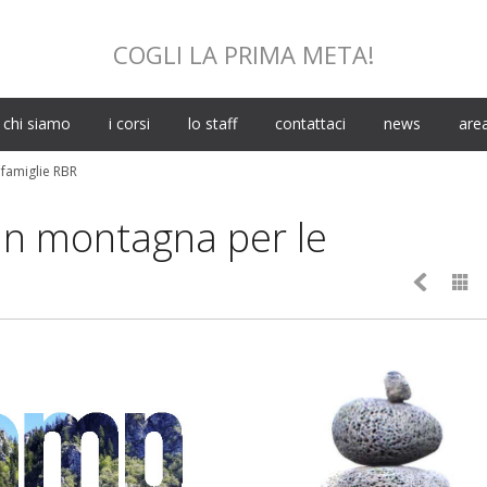
COGLI LA PRIMA META!
Skip
chi siamo
i corsi
lo staff
contattaci
news
area
to
content
 famiglie RBR
 in montagna per le

