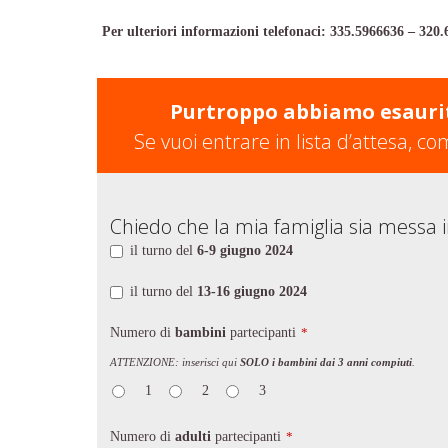
Per ulteriori informazioni telefonaci: 335.5966636 – 320
Purtroppo abbiamo esaurito 
Se vuoi entrare in lista d’attesa, co
Chiedo che la mia famiglia sia messa in
il turno del
6-9 giugno 2024
il turno del
13-16 giugno 2024
Numero di
bambini
partecipanti
*
ATTENZIONE: inserisci qui
SOLO i bambini dai 3 anni compiuti
.
1
2
3
Numero di
adulti
partecipanti
*