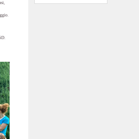
si,
iggio.
ASD.