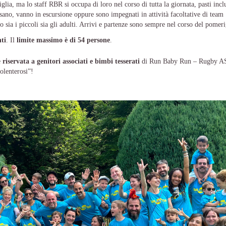
ia, ma lo staff RBR si occupa di loro nel corso di tutta la giornata, pasti inclu
assano, vanno in escursione oppure sono impegnati in attività facoltative di team
 sia i piccoli sia gli adulti. Arrivi e partenze sono sempre nel corso del pomer
ti
. Il
limite massimo è di 54 persone
.
e
riservata a genitori associati e bimbi tesserati
di Run Baby Run – Rugby 
olenterosi”!