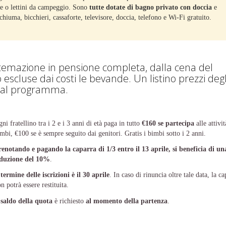
lle o lettini da campeggio. Sono
tutte dotate di bagno privato con doccia
e
hiuma, bicchieri, cassaforte, televisore, doccia, telefono e Wi-Fi gratuito.
istemazione in pensione completa, dalla cena del
escluse dai costi le bevande. Un listino prezzi degl
me al programma.
ni fratellino tra i 2 e i 3 anni di età paga in tutto
€160 se partecipa
alle attivit
mbi, €100 se è sempre seguito dai genitori. Gratis i bimbi sotto i 2 anni.
enotando e pagando la caparra di 1/3 entro il 13 aprile, si beneficia di un
iduzione del 10%
.
l
termine delle iscrizioni è il 30 aprile
. In caso di rinuncia oltre tale data, la ca
n potrà essere restituita.
l
saldo della quota
è richiesto
al momento della partenza
.