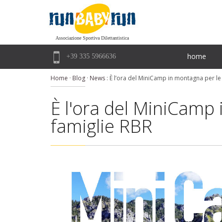
Associazione Sportiva Dilettantistica

home
+39 335 5966636
Home
·
Blog
·
News
:
È l’ora del MiniCamp in montagna per le
È l'ora del MiniCamp
famiglie RBR