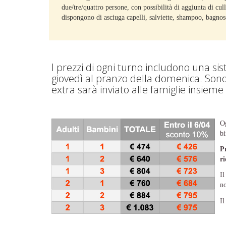
due/tre/quattro persone, con possibilità di aggiunta di cu
dispongono di asciuga capelli, salviette, shampoo, bagnosc
I prezzi di ogni turno includono una s
giovedì al pranzo della domenica. Sono 
extra sarà inviato alle famiglie insie
Og
bi
Pr
r
I
no
I