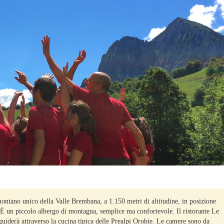
 montano unico della Valle Brembana, a 1.150 metri di altitudine, in posizione
 È un piccolo albergo di montagna, semplice ma confortevole. Il ristorante Le
 guiderà attraverso la cucina tipica delle Prealpi Orobie. Le camere sono da