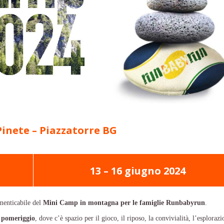
Pinete – Piazzatorre BG
13 – 16 giugno 2024
imenticabile del
Mini Camp in montagna per le famiglie Runbabyrun
.
pomeriggio
, dove c’è spazio per il gioco, il riposo, la convivialità, l’esploraz