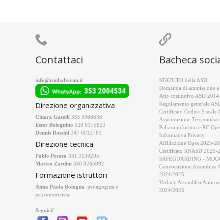


Contattaci
Bacheca soci
info@runbabyrun.it
STATUTO della ASD
Domanda di ammissione a 
Atto costitutivo ASD 2014
Direzione organizzativa
Regolamento generale AS
Certificato Codice Fiscale
Chiara Gatelli
335 5966636
Assicurazione Tesserati/soc
Ester Bolognino
320 6175823
Polizza infortuni e RC Ope
Dennis Rossini
347 6012781
Informativa Privacy
Direzione tecnica
Affiliazione Opes 2025-26
Certificato RNASD 2025-
Pablo Perata
331 3138295
SAFEGUARDING - MOGC
Matteo Zardini
340 8265992
Convocazione Assemblea 
Formazione istruttori
2024/2025
Verbale Assemblea Approv
Anna Paola Bologna
, pedagogista e
2024/2025
psicomotricista
Seguici!