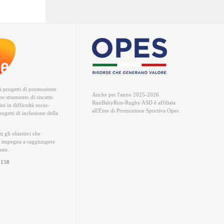
ri progetti di promozione
Anche per l'anno 2025-2026
me strumento di riscatto
RunBabyRun-Rugby ASD è
affiliata
ni in difficoltà socio-
all'Ente di Promozione Sportiva Opes
ogetti di inclusione della
ti gli obiettivi che
 impegna a raggiungere
iuto.
0158