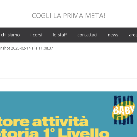
COGLI LA PRIMA META!
Skip
chi siamo
i corsi
lo staff
contattaci
news
area
to
content
nshot 2025-02-14 alle 11.08.37