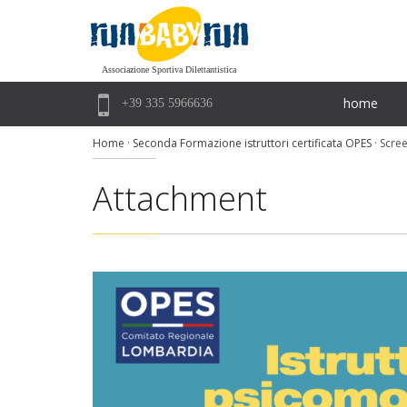
Associazione Sportiva Dilettantistica

home
+39 335 5966636
Home
·
Seconda Formazione istruttori certificata OPES
·
Scree
Attachment