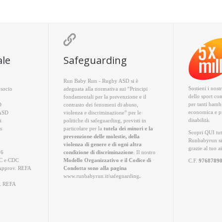

ale
Safeguarding
Run Baby Run - Rugby ASD si è
Sostieni i nost
socio
adeguata alla normativa sui “Principi
dello sport co
fondamentali per la prevenzione e il
per tanti bambi
D
contrasto dei fenomeni di abuso,
economica e pr
 ASD
violenza e discriminazione” per le
disabilità.
i
politiche di safeguarding, previsti in
s
particolare per la
tutela dei minori e la
Scopri QUI
tut
prevenzione delle molestie, della
Runbabyrun si
violenza di genere e di ogni altra
grazie al tuo a
26
condizione di discriminazione
. Il nostro
 e CDC
Modello Organizzativo e il Codice di
C.F.
9768789
Approv. REFA
Condotta sono alla pagina
www.runbabyrun.it/safeguarding
.
. REFA