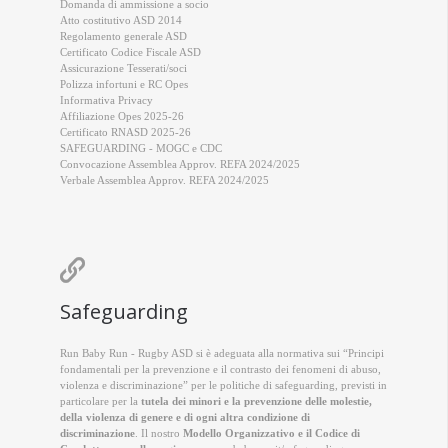
Domanda di ammissione a socio
Atto costitutivo ASD 2014
Regolamento generale ASD
Certificato Codice Fiscale ASD
Assicurazione Tesserati/soci
Polizza infortuni e RC Opes
Informativa Privacy
Affiliazione Opes 2025-26
Certificato RNASD 2025-26
SAFEGUARDING - MOGC e CDC
Convocazione Assemblea Approv. REFA 2024/2025
Verbale Assemblea Approv. REFA 2024/2025

Safeguarding
Run Baby Run - Rugby ASD si è adeguata alla normativa sui “Principi
fondamentali per la prevenzione e il contrasto dei fenomeni di abuso,
violenza e discriminazione” per le politiche di safeguarding, previsti in
particolare per la
tutela dei minori e la prevenzione delle molestie,
della violenza di genere e di ogni altra condizione di
discriminazione
. Il nostro
Modello Organizzativo e il Codice di