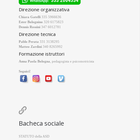
Direzione organizzativa
Chiara Gatelli
335 5966636
Ester Bolognino
320 6175823
Dennis Rossini
347 6012781
Direzione tecnica
Pablo Perata
331 3138295
Matteo Zardini
340 8265992
Formazione istruttori
Anna Paola Bologna
, pedagogista e psicomotricista
Seguici!

Bacheca sociale
STATUTO della ASD