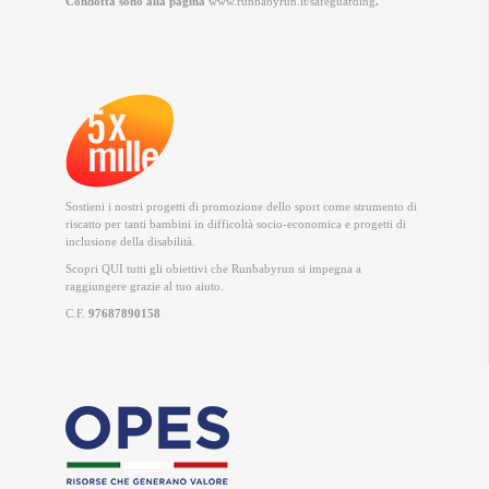
Condotta sono alla pagina
www.runbabyrun.it/safeguarding
.
Sostieni i nostri progetti di promozione dello sport come strumento di
riscatto per tanti bambini in difficoltà socio-economica e progetti di
inclusione della disabilità.
Scopri QUI
tutti gli obiettivi che Runbabyrun si impegna a
raggiungere grazie al tuo aiuto.
C.F.
97687890158