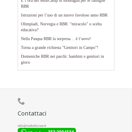
È l’ora del MiniCamp in montagna per le famiglie
RBR
Istruzioni per l’uso di un nuovo favoloso anno RBR
Olimpiadi, Norvegia e RBR: “miracolo” o scelta
educativa?
Nella Pasqua RBR la sorpresa… è l’uovo!
Torna a grande richiesta “Genitori in Campo”!
Domeniche RBR nei parchi: bambini e genitori in
gioco

Contattaci
info@runbabyrun.it