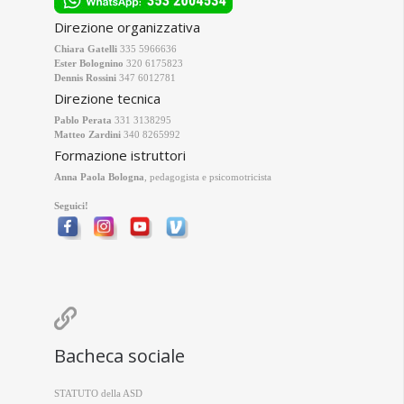
Direzione organizzativa
Chiara Gatelli
335 5966636
Ester Bolognino
320 6175823
Dennis Rossini
347 6012781
Direzione tecnica
Pablo Perata
331 3138295
Matteo Zardini
340 8265992
Formazione istruttori
Anna Paola Bologna
, pedagogista e psicomotricista
Seguici!

Bacheca sociale
STATUTO della ASD