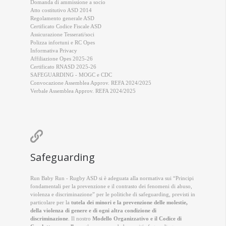
Domanda di ammissione a socio
Atto costitutivo ASD 2014
Regolamento generale ASD
Certificato Codice Fiscale ASD
Assicurazione Tesserati/soci
Polizza infortuni e RC Opes
Informativa Privacy
Affiliazione Opes 2025-26
Certificato RNASD 2025-26
SAFEGUARDING - MOGC e CDC
Convocazione Assemblea Approv. REFA 2024/2025
Verbale Assemblea Approv. REFA 2024/2025

Safeguarding
Run Baby Run - Rugby ASD si è adeguata alla normativa sui “Principi
fondamentali per la prevenzione e il contrasto dei fenomeni di abuso,
violenza e discriminazione” per le politiche di safeguarding, previsti in
particolare per la
tutela dei minori e la prevenzione delle molestie,
della violenza di genere e di ogni altra condizione di
discriminazione
. Il nostro
Modello Organizzativo e il Codice di