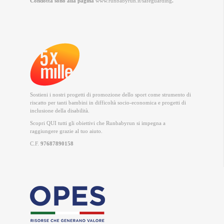
Condotta sono alla pagina
www.runbabyrun.it/safeguarding
.
Sostieni i nostri progetti di promozione dello sport come strumento di
riscatto per tanti bambini in difficoltà socio-economica e progetti di
inclusione della disabilità.
Scopri QUI
tutti gli obiettivi che Runbabyrun si impegna a
raggiungere grazie al tuo aiuto.
C.F.
97687890158