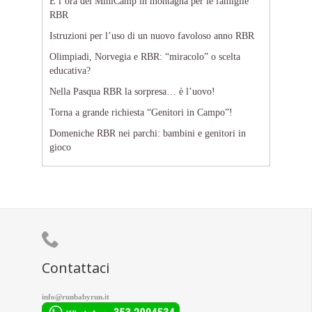
È l’ora del MiniCamp in montagna per le famiglie
RBR
Istruzioni per l’uso di un nuovo favoloso anno RBR
Olimpiadi, Norvegia e RBR: “miracolo” o scelta
educativa?
Nella Pasqua RBR la sorpresa… è l’uovo!
Torna a grande richiesta “Genitori in Campo”!
Domeniche RBR nei parchi: bambini e genitori in
gioco

Contattaci
info@runbabyrun.it