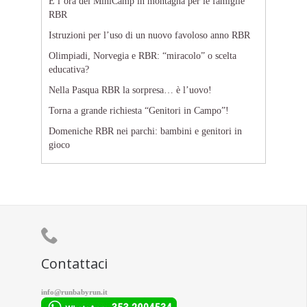
È l’ora del MiniCamp in montagna per le famiglie
RBR
Istruzioni per l’uso di un nuovo favoloso anno RBR
Olimpiadi, Norvegia e RBR: “miracolo” o scelta
educativa?
Nella Pasqua RBR la sorpresa… è l’uovo!
Torna a grande richiesta “Genitori in Campo”!
Domeniche RBR nei parchi: bambini e genitori in
gioco

Contattaci
info@runbabyrun.it