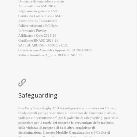
Domanda di ammissione a socio
Atto costitutivo ASD 2014
Regolamento generale ASD
Certificato Codice Fiscale ASD
Assicurazione Tesserati/soci
Polizza infortuni e RC Opes
Informativa Privacy
Affiliazione Opes 2025-26
Certificato RNASD 2025-26
SAFEGUARDING - MOGC e CDC
Convocazione Assemblea Approv. REFA 2024/2025
Verbale Assemblea Approv. REFA 2024/2025

Safeguarding
Run Baby Run - Rugby ASD si è adeguata alla normativa sui “Principi
fondamentali per la prevenzione e il contrasto dei fenomeni di abuso,
violenza e discriminazione” per le politiche di safeguarding, previsti in
particolare per la
tutela dei minori e la prevenzione delle molestie,
della violenza di genere e di ogni altra condizione di
discriminazione
. Il nostro
Modello Organizzativo e il Codice di