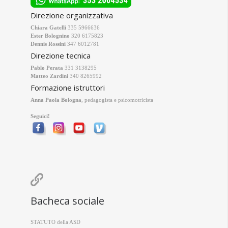
Direzione organizzativa
Chiara Gatelli
335 5966636
Ester Bolognino
320 6175823
Dennis Rossini
347 6012781
Direzione tecnica
Pablo Perata
331 3138295
Matteo Zardini
340 8265992
Formazione istruttori
Anna Paola Bologna
, pedagogista e psicomotricista
Seguici!

Bacheca sociale
STATUTO della ASD