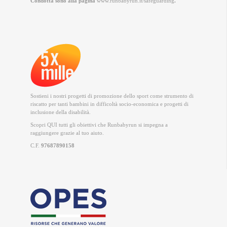
Condotta sono alla pagina
www.runbabyrun.it/safeguarding
.
Sostieni i nostri progetti di promozione dello sport come strumento di
riscatto per tanti bambini in difficoltà socio-economica e progetti di
inclusione della disabilità.
Scopri QUI
tutti gli obiettivi che Runbabyrun si impegna a
raggiungere grazie al tuo aiuto.
C.F.
97687890158