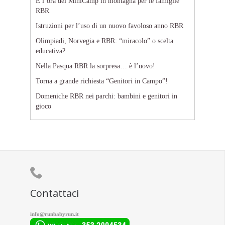
È l’ora del MiniCamp in montagna per le famiglie
RBR
Istruzioni per l’uso di un nuovo favoloso anno RBR
Olimpiadi, Norvegia e RBR: “miracolo” o scelta
educativa?
Nella Pasqua RBR la sorpresa… è l’uovo!
Torna a grande richiesta “Genitori in Campo”!
Domeniche RBR nei parchi: bambini e genitori in
gioco

Contattaci
info@runbabyrun.it