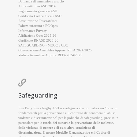
Domanda di ammissione a socio
Atto costitutivo ASD 2014
Regolamento generale ASD
Certificato Codice Fiscale ASD
Assicurazione Tesserati/soci
Polizza infortuni e RC Opes
Informativa Privacy
Affiliazione Opes 2025-26
Certificato RNASD 2025-26
SAFEGUARDING - MOGC e CDC
Convocazione Assemblea Approv. REFA 2024/2025
Verbale Assemblea Approv. REFA 2024/2025

Safeguarding
Run Baby Run - Rugby ASD si è adeguata alla normativa sui “Principi
fondamentali per la prevenzione e il contrasto dei fenomeni di abuso,
violenza e discriminazione” per le politiche di safeguarding, previsti in
particolare per la
tutela dei minori e la prevenzione delle molestie,
della violenza di genere e di ogni altra condizione di
discriminazione
. Il nostro
Modello Organizzativo e il Codice di