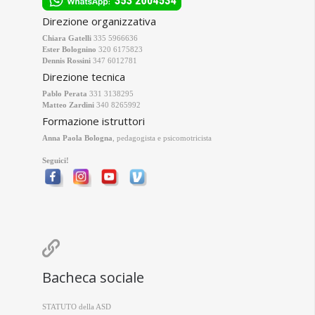
Direzione organizzativa
Chiara Gatelli
335 5966636
Ester Bolognino
320 6175823
Dennis Rossini
347 6012781
Direzione tecnica
Pablo Perata
331 3138295
Matteo Zardini
340 8265992
Formazione istruttori
Anna Paola Bologna
, pedagogista e psicomotricista
Seguici!

Bacheca sociale
STATUTO della ASD