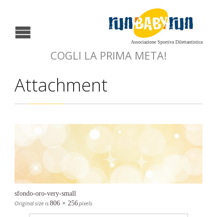
Associazione Sportiva Dilettantistica
COGLI LA PRIMA META!
Attachment
sfondo-oro-very-small
Original size is
806 × 256
pixels