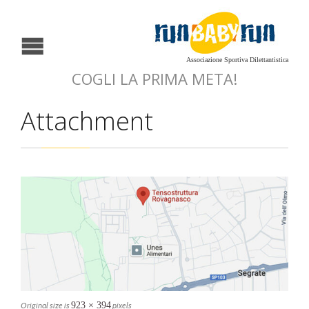
Associazione Sportiva Dilettantistica
COGLI LA PRIMA META!
Attachment
Original size is
923 × 394
pixels