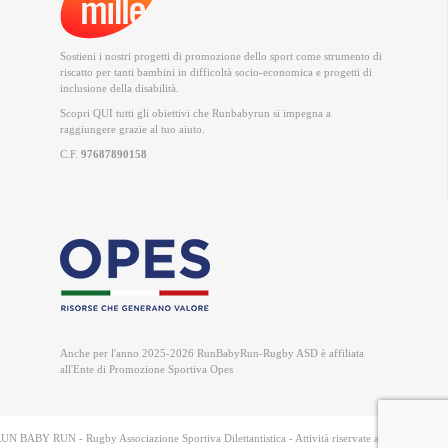
Sostieni i nostri progetti di promozione dello sport come strumento di
riscatto per tanti bambini in difficoltà socio-economica e progetti di
inclusione della disabilità.
Scopri QUI
tutti gli obiettivi che Runbabyrun si impegna a
raggiungere grazie al tuo aiuto.
C.F.
97687890158
Anche per l'anno 2025-2026 RunBabyRun-Rugby ASD è
affiliata
all'Ente di Promozione Sportiva Opes
UN BABY RUN - Rugby Associazione Sportiva Dilettantistica - Attività riservate a soci e tesserati