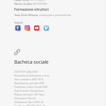
Pablo Perata
331 3138295
Matteo Zardini
340 8265992
Formazione istruttori
Anna Paola Bologna
, pedagogista e psicomotricista
Seguici!

Bacheca sociale
STATUTO della ASD
Domanda di ammissione a socio
Atto costitutivo ASD 2014
Regolamento generale ASD
Certificato Codice Fiscale ASD
Assicurazione Tesserati/soci
Polizza infortuni e RC Opes
Informativa Privacy
Affiliazione Opes 2025-26
Certificato RNASD 2025-26