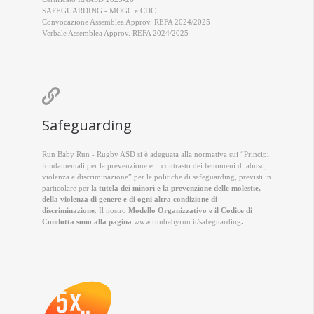
SAFEGUARDING - MOGC e CDC
Convocazione Assemblea Approv. REFA 2024/2025
Verbale Assemblea Approv. REFA 2024/2025

Safeguarding
Run Baby Run - Rugby ASD si è adeguata alla normativa sui “Principi
fondamentali per la prevenzione e il contrasto dei fenomeni di abuso,
violenza e discriminazione” per le politiche di safeguarding, previsti in
particolare per la
tutela dei minori e la prevenzione delle molestie,
della violenza di genere e di ogni altra condizione di
discriminazione
. Il nostro
Modello Organizzativo e il Codice di
Condotta sono alla pagina
www.runbabyrun.it/safeguarding
.