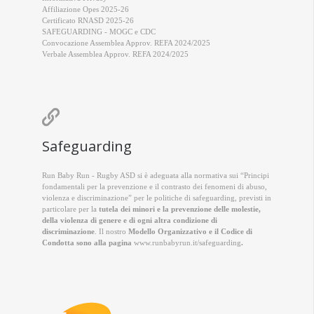
Affiliazione Opes 2025-26
Certificato RNASD 2025-26
SAFEGUARDING - MOGC e CDC
Convocazione Assemblea Approv. REFA 2024/2025
Verbale Assemblea Approv. REFA 2024/2025

Safeguarding
Run Baby Run - Rugby ASD si è adeguata alla normativa sui “Principi
fondamentali per la prevenzione e il contrasto dei fenomeni di abuso,
violenza e discriminazione” per le politiche di safeguarding, previsti in
particolare per la
tutela dei minori e la prevenzione delle molestie,
della violenza di genere e di ogni altra condizione di
discriminazione
. Il nostro
Modello Organizzativo e il Codice di
Condotta sono alla pagina
www.runbabyrun.it/safeguarding
.