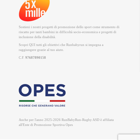
Sostieni i nostri progetti di promozione dello sport come strumento di
riscatto per tanti bambini in difficoltà socio-economica e progetti di
inclusione della disabilità.
Scopri QUI
tutti gli obiettivi che Runbabyrun si impegna a
raggiungere grazie al tuo aiuto.
C.F.
97687890158
Anche per l'anno 2025-2026 RunBabyRun-Rugby ASD è
affiliata
all'Ente di Promozione Sportiva Opes