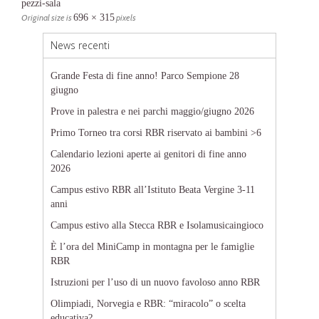
pezzi-sala
Original size is
696 × 315
pixels
News recenti
Grande Festa di fine anno! Parco Sempione 28
giugno
Prove in palestra e nei parchi maggio/giugno 2026
Primo Torneo tra corsi RBR riservato ai bambini >6
Calendario lezioni aperte ai genitori di fine anno
2026
Campus estivo RBR all’Istituto Beata Vergine 3-11
anni
Campus estivo alla Stecca RBR e Isolamusicaingioco
È l’ora del MiniCamp in montagna per le famiglie
RBR
Istruzioni per l’uso di un nuovo favoloso anno RBR
Olimpiadi, Norvegia e RBR: “miracolo” o scelta
educativa?