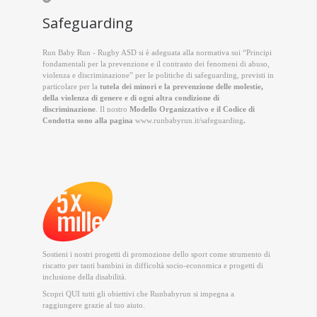
Safeguarding
Run Baby Run - Rugby ASD si è adeguata alla normativa sui “Principi
fondamentali per la prevenzione e il contrasto dei fenomeni di abuso,
violenza e discriminazione” per le politiche di safeguarding, previsti in
particolare per la
tutela dei minori e la prevenzione delle molestie,
della violenza di genere e di ogni altra condizione di
discriminazione
. Il nostro
Modello Organizzativo e il Codice di
Condotta sono alla pagina
www.runbabyrun.it/safeguarding
.
Sostieni i nostri progetti di promozione dello sport come strumento di
riscatto per tanti bambini in difficoltà socio-economica e progetti di
inclusione della disabilità.
Scopri QUI
tutti gli obiettivi che Runbabyrun si impegna a
raggiungere grazie al tuo aiuto.