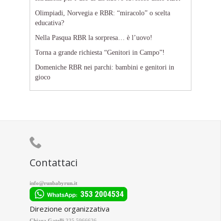
Olimpiadi, Norvegia e RBR: “miracolo” o scelta
educativa?
Nella Pasqua RBR la sorpresa… è l’uovo!
Torna a grande richiesta “Genitori in Campo”!
Domeniche RBR nei parchi: bambini e genitori in
gioco

Contattaci
info@runbabyrun.it
Direzione organizzativa
Chiara Gatelli
335 5966636