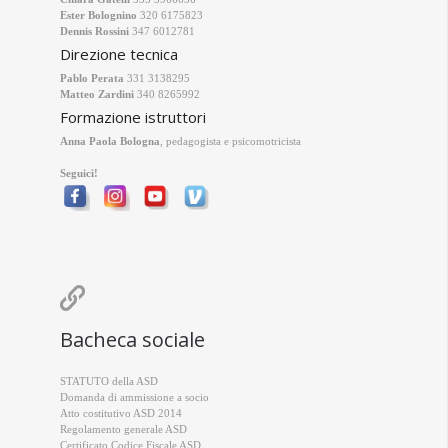
Ester Bolognino
320 6175823
Dennis Rossini
347 6012781
Direzione tecnica
Pablo Perata
331 3138295
Matteo Zardini
340 8265992
Formazione istruttori
Anna Paola Bologna
, pedagogista e psicomotricista
Seguici!

Bacheca sociale
STATUTO della ASD
Domanda di ammissione a socio
Atto costitutivo ASD 2014
Regolamento generale ASD
Certificato Codice Fiscale ASD