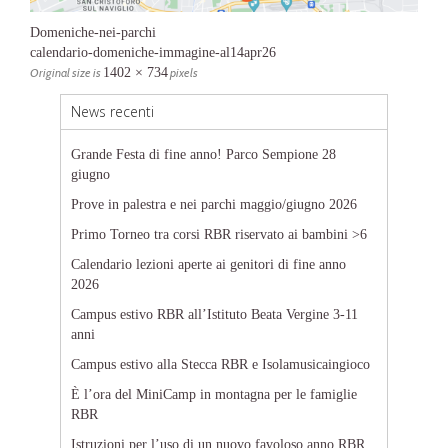
Domeniche-nei-parchi
calendario-domeniche-immagine-al14apr26
Original size is
1402 × 734
pixels
News recenti
Grande Festa di fine anno! Parco Sempione 28
giugno
Prove in palestra e nei parchi maggio/giugno 2026
Primo Torneo tra corsi RBR riservato ai bambini >6
Calendario lezioni aperte ai genitori di fine anno
2026
Campus estivo RBR all’Istituto Beata Vergine 3-11
anni
Campus estivo alla Stecca RBR e Isolamusicaingioco
È l’ora del MiniCamp in montagna per le famiglie
RBR
Istruzioni per l’uso di un nuovo favoloso anno RBR