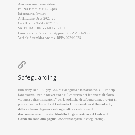
Assicurazione Tesserati/soci
Polizza infortuni e RC Opes
Informativa Privacy
Affiliazione Opes 2025-26
Certificato RNASD 2025-26
SAFEGUARDING - MOGC e CDC
Convocazione Assemblea Approv. REFA 2024/2025
Verbale Assemblea Approv. REFA 2024/2025

Safeguarding
Run Baby Run - Rugby ASD si è adeguata alla normativa sui “Principi
fondamentali per la prevenzione e il contrasto dei fenomeni di abuso,
violenza e discriminazione” per le politiche di safeguarding, previsti in
particolare per la
tutela dei minori e la prevenzione delle molestie,
della violenza di genere e di ogni altra condizione di
discriminazione
. Il nostro
Modello Organizzativo e il Codice di
Condotta sono alla pagina
www.runbabyrun.it/safeguarding
.