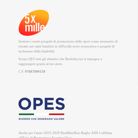
Sostieni i nostri progetti di promozione dello sport come strumento di
riscatto per tanti bambini in difficoltà socio-economica e progetti di
inclusione della disabilità.
Scopri QUI
tutti gli obiettivi che Runbabyrun si impegna a
raggiungere grazie al tuo aiuto.
C.F.
97687890158
Anche per l'anno 2025-2026 RunBabyRun-Rugby ASD è
affiliata
all'Ente di Promozione Sportiva Opes