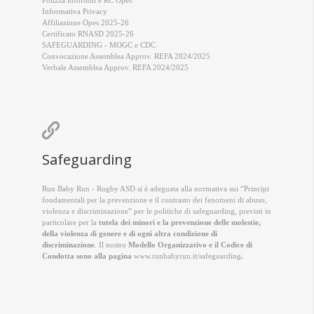
Polizza infortuni e RC Opes
Informativa Privacy
Affiliazione Opes 2025-26
Certificato RNASD 2025-26
SAFEGUARDING - MOGC e CDC
Convocazione Assemblea Approv. REFA 2024/2025
Verbale Assemblea Approv. REFA 2024/2025

Safeguarding
Run Baby Run - Rugby ASD si è adeguata alla normativa sui “Principi
fondamentali per la prevenzione e il contrasto dei fenomeni di abuso,
violenza e discriminazione” per le politiche di safeguarding, previsti in
particolare per la
tutela dei minori e la prevenzione delle molestie,
della violenza di genere e di ogni altra condizione di
discriminazione
. Il nostro
Modello Organizzativo e il Codice di
Condotta sono alla pagina
www.runbabyrun.it/safeguarding
.