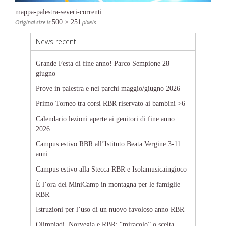
mappa-palestra-severi-correnti
Original size is
500 × 251
pixels
News recenti
Grande Festa di fine anno! Parco Sempione 28
giugno
Prove in palestra e nei parchi maggio/giugno 2026
Primo Torneo tra corsi RBR riservato ai bambini >6
Calendario lezioni aperte ai genitori di fine anno
2026
Campus estivo RBR all’Istituto Beata Vergine 3-11
anni
Campus estivo alla Stecca RBR e Isolamusicaingioco
È l’ora del MiniCamp in montagna per le famiglie
RBR
Istruzioni per l’uso di un nuovo favoloso anno RBR
Olimpiadi, Norvegia e RBR: “miracolo” o scelta