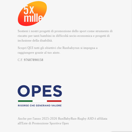
Sostieni i nostri progetti di promozione dello sport come strumento di
riscatto per tanti bambini in difficoltà socio-economica e progetti di
inclusione della disabilità.
Scopri QUI
tutti gli obiettivi che Runbabyrun si impegna a
raggiungere grazie al tuo aiuto.
C.F.
97687890158
Anche per l'anno 2025-2026 RunBabyRun-Rugby ASD è
affiliata
all'Ente di Promozione Sportiva Opes