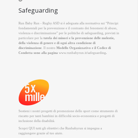
Safeguarding
Run Baby Run - Rugby ASD si è adeguata alla normativa sui “Principi
fondamentali per la prevenzione e il contrasto dei fenomeni di abuso,
violenza e discriminazione” per le politiche di safeguarding, previsti in
particolare per la
tutela dei minori e la prevenzione delle molestie,
della violenza di genere e di ogni altra condizione di
discriminazione
. Il nostro
Modello Organizzativo e il Codice di
Condotta sono alla pagina
www.runbabyrun.it/safeguarding
.
Sostieni i nostri progetti di promozione dello sport come strumento di
riscatto per tanti bambini in difficoltà socio-economica e progetti di
inclusione della disabilità.
Scopri QUI
tutti gli obiettivi che Runbabyrun si impegna a
raggiungere grazie al tuo aiuto.