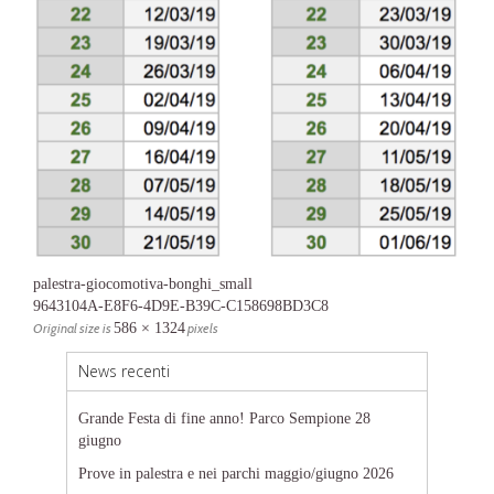
palestra-giocomotiva-bonghi_small
9643104A-E8F6-4D9E-B39C-C158698BD3C8
Original size is
586 × 1324
pixels
News recenti
Grande Festa di fine anno! Parco Sempione 28
giugno
Prove in palestra e nei parchi maggio/giugno 2026