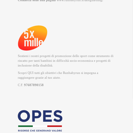
Sostieni i nostri progetti di promozione dello sport come strumento di
riscatto per tanti bambini in difficoltà socio-economica e progetti di
inclusione della disabilità.
Scopri QUI
tutti gli obiettivi che Runbabyrun si impegna a
raggiungere grazie al tuo aiuto.
C.F.
97687890158