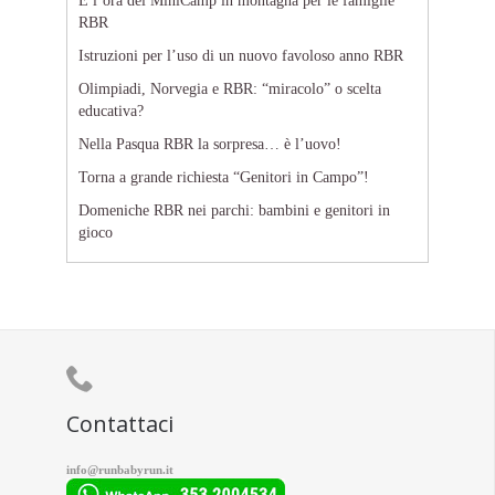
È l’ora del MiniCamp in montagna per le famiglie
RBR
Istruzioni per l’uso di un nuovo favoloso anno RBR
Olimpiadi, Norvegia e RBR: “miracolo” o scelta
educativa?
Nella Pasqua RBR la sorpresa… è l’uovo!
Torna a grande richiesta “Genitori in Campo”!
Domeniche RBR nei parchi: bambini e genitori in
gioco

Contattaci
info@runbabyrun.it