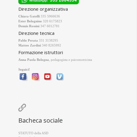
Direzione organizzativa
Chiara Gatelli
335 5966636
Ester Bolognino
320 6175823
Dennis Rossini
347 6012781
Direzione tecnica
Pablo Perata
331 3138295
Matteo Zardini
340 8265992
Formazione istruttori
Anna Paola Bologna
, pedagogista e psicomotricista
Seguici!

Bacheca sociale
STATUTO della ASD