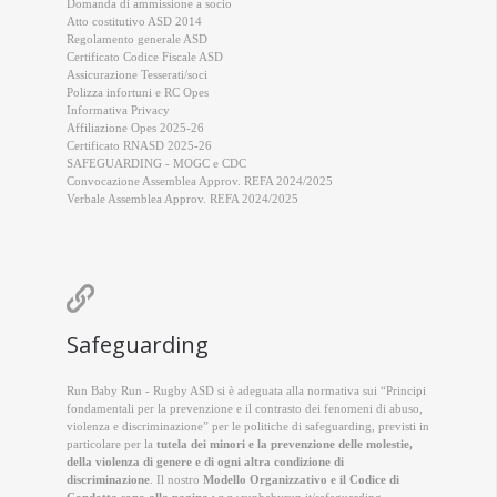
Domanda di ammissione a socio
Atto costitutivo ASD 2014
Regolamento generale ASD
Certificato Codice Fiscale ASD
Assicurazione Tesserati/soci
Polizza infortuni e RC Opes
Informativa Privacy
Affiliazione Opes 2025-26
Certificato RNASD 2025-26
SAFEGUARDING - MOGC e CDC
Convocazione Assemblea Approv. REFA 2024/2025
Verbale Assemblea Approv. REFA 2024/2025

Safeguarding
Run Baby Run - Rugby ASD si è adeguata alla normativa sui “Principi
fondamentali per la prevenzione e il contrasto dei fenomeni di abuso,
violenza e discriminazione” per le politiche di safeguarding, previsti in
particolare per la
tutela dei minori e la prevenzione delle molestie,
della violenza di genere e di ogni altra condizione di
discriminazione
. Il nostro
Modello Organizzativo e il Codice di
Condotta sono alla pagina
www.runbabyrun.it/safeguarding
.