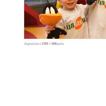
Original size is
1599 × 606
pixels