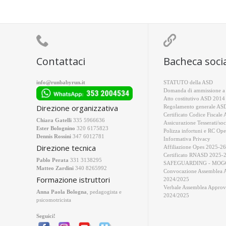


Contattaci
Bacheca soci
info@runbabyrun.it
STATUTO della ASD
Domanda di ammissione a 
Atto costitutivo ASD 2014
Direzione organizzativa
Regolamento generale AS
Certificato Codice Fiscale
Chiara Gatelli
335 5966636
Assicurazione Tesserati/soc
Ester Bolognino
320 6175823
Polizza infortuni e RC Ope
Dennis Rossini
347 6012781
Informativa Privacy
Direzione tecnica
Affiliazione Opes 2025-26
Certificato RNASD 2025-
Pablo Perata
331 3138295
SAFEGUARDING - MOGC
Matteo Zardini
340 8265992
Convocazione Assemblea 
Formazione istruttori
2024/2025
Verbale Assemblea Approv
Anna Paola Bologna
, pedagogista e
2024/2025
psicomotricista
Seguici!