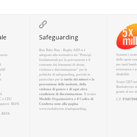

ale
Safeguarding
Run Baby Run - Rugby ASD si è
Sostieni i nost
socio
adeguata alla normativa sui “Principi
dello sport co
fondamentali per la prevenzione e il
per tanti bambi
D
contrasto dei fenomeni di abuso,
economica e pr
 ASD
violenza e discriminazione” per le
disabilità.
i
politiche di safeguarding, previsti in
s
particolare per la
tutela dei minori e la
Scopri QUI
tut
prevenzione delle molestie, della
Runbabyrun si
violenza di genere e di ogni altra
grazie al tuo a
26
condizione di discriminazione
. Il nostro
 e CDC
Modello Organizzativo e il Codice di
C.F.
9768789
Approv. REFA
Condotta sono alla pagina
www.runbabyrun.it/safeguarding
.
. REFA