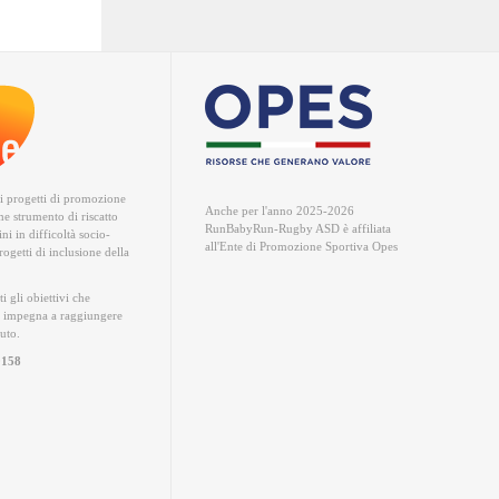
ri progetti di promozione
Anche per l'anno 2025-2026
me strumento di riscatto
RunBabyRun-Rugby ASD è
affiliata
ni in difficoltà socio-
all'Ente di Promozione Sportiva Opes
ogetti di inclusione della
ti gli obiettivi che
 impegna a raggiungere
iuto.
0158