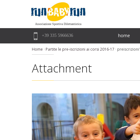
Associazione Sportiva Dilettantistica

home
+39 335 5966636
Home
·
Partite le pre-iscrizioni ai corsi 2016-17
·
preiscrizion
Attachment