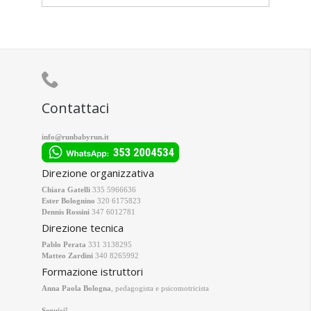

Contattaci
info@runbabyrun.it
Direzione organizzativa
Chiara Gatelli
335 5966636
Ester Bolognino
320 6175823
Dennis Rossini
347 6012781
Direzione tecnica
Pablo Perata
331 3138295
Matteo Zardini
340 8265992
Formazione istruttori
Anna Paola Bologna
, pedagogista e psicomotricista
Seguici!