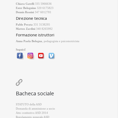
Chiara Gatelli
335 5966636
Ester Bolognino
320 6175823
Dennis Rossini
347 6012781
Direzione tecnica
Pablo Perata
331 3138295
Matteo Zardini
340 8265992
Formazione istruttori
Anna Paola Bologna
, pedagogista e psicomotricista
Seguici!

Bacheca sociale
STATUTO della ASD
Domanda di ammissione a socio
Atto costitutivo ASD 2014
Regolamento generale ASD