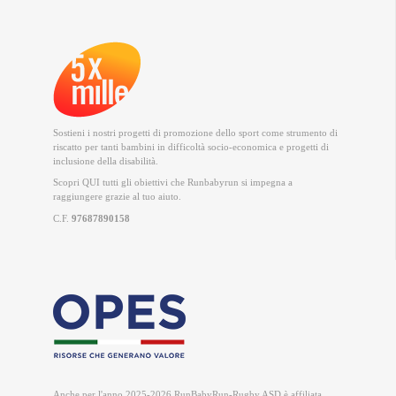
Sostieni i nostri progetti di promozione dello sport come strumento di
riscatto per tanti bambini in difficoltà socio-economica e progetti di
inclusione della disabilità.
Scopri QUI
tutti gli obiettivi che Runbabyrun si impegna a
raggiungere grazie al tuo aiuto.
C.F.
97687890158
Anche per l'anno 2025-2026 RunBabyRun-Rugby ASD è
affiliata