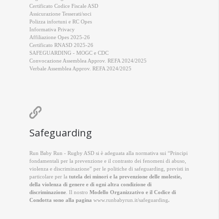
Certificato Codice Fiscale ASD
Assicurazione Tesserati/soci
Polizza infortuni e RC Opes
Informativa Privacy
Affiliazione Opes 2025-26
Certificato RNASD 2025-26
SAFEGUARDING - MOGC e CDC
Convocazione Assemblea Approv. REFA 2024/2025
Verbale Assemblea Approv. REFA 2024/2025

Safeguarding
Run Baby Run - Rugby ASD si è adeguata alla normativa sui “Principi
fondamentali per la prevenzione e il contrasto dei fenomeni di abuso,
violenza e discriminazione” per le politiche di safeguarding, previsti in
particolare per la
tutela dei minori e la prevenzione delle molestie,
della violenza di genere e di ogni altra condizione di
discriminazione
. Il nostro
Modello Organizzativo e il Codice di
Condotta sono alla pagina
www.runbabyrun.it/safeguarding
.