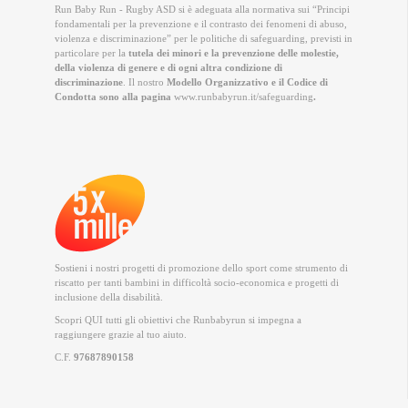
Run Baby Run - Rugby ASD si è adeguata alla normativa sui “Principi
fondamentali per la prevenzione e il contrasto dei fenomeni di abuso,
violenza e discriminazione” per le politiche di safeguarding, previsti in
particolare per la
tutela dei minori e la prevenzione delle molestie,
della violenza di genere e di ogni altra condizione di
discriminazione
. Il nostro
Modello Organizzativo e il Codice di
Condotta sono alla pagina
www.runbabyrun.it/safeguarding
.
Sostieni i nostri progetti di promozione dello sport come strumento di
riscatto per tanti bambini in difficoltà socio-economica e progetti di
inclusione della disabilità.
Scopri QUI
tutti gli obiettivi che Runbabyrun si impegna a
raggiungere grazie al tuo aiuto.
C.F.
97687890158