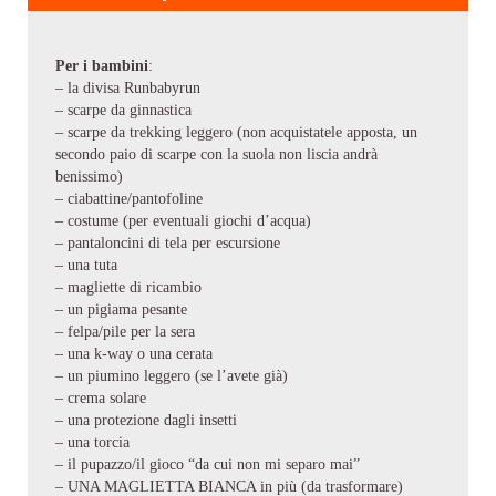
Per i bambini
:
– la divisa Runbabyrun
– scarpe da ginnastica
– scarpe da trekking leggero (non acquistatele apposta, un
secondo paio di scarpe con la suola non liscia andrà
benissimo)
– ciabattine/pantofoline
– costume (per eventuali giochi d’acqua)
– pantaloncini di tela per escursione
– una tuta
– magliette di ricambio
– un pigiama pesante
– felpa/pile per la sera
– una k-way o una cerata
– un piumino leggero (se l’avete già)
– crema solare
– una protezione dagli insetti
– una torcia
– il pupazzo/il gioco “da cui non mi separo mai”
– UNA MAGLIETTA BIANCA in più (da trasformare)