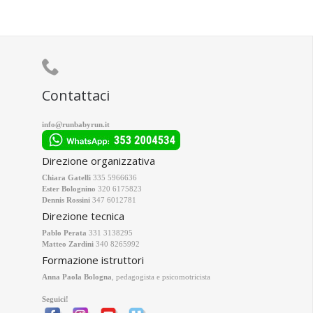

Contattaci
info@runbabyrun.it
Direzione organizzativa
Chiara Gatelli
335 5966636
Ester Bolognino
320 6175823
Dennis Rossini
347 6012781
Direzione tecnica
Pablo Perata
331 3138295
Matteo Zardini
340 8265992
Formazione istruttori
Anna Paola Bologna
, pedagogista e psicomotricista
Seguici!