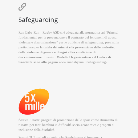

Safeguarding
Run Baby Run - Rugby ASD si è adeguata alla normativa sui “Principi
fondamentali per la prevenzione e il contrasto dei fenomeni di abuso,
violenza e discriminazione” per le politiche di safeguarding, previsti in
particolare per la
tutela dei minori e la prevenzione delle molestie,
della violenza di genere e di ogni altra condizione di
discriminazione
. Il nostro
Modello Organizzativo e il Codice di
Condotta sono alla pagina
www.runbabyrun.it/safeguarding
.
Sostieni i nostri progetti di promozione dello sport come strumento di
riscatto per tanti bambini in difficoltà socio-economica e progetti di
inclusione della disabilità.
Scopri QUI
tutti gli obiettivi che Runbabyrun si impegna a