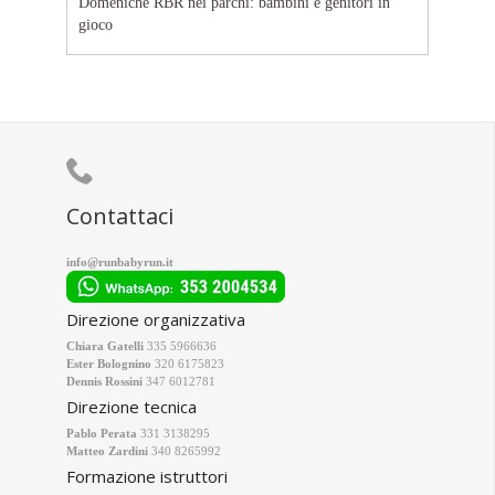
Domeniche RBR nei parchi: bambini e genitori in
gioco

Contattaci
info@runbabyrun.it
Direzione organizzativa
Chiara Gatelli
335 5966636
Ester Bolognino
320 6175823
Dennis Rossini
347 6012781
Direzione tecnica
Pablo Perata
331 3138295
Matteo Zardini
340 8265992
Formazione istruttori