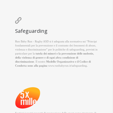

Safeguarding
Run Baby Run - Rugby ASD si è adeguata alla normativa sui “Principi
fondamentali per la prevenzione e il contrasto dei fenomeni di abuso,
violenza e discriminazione” per le politiche di safeguarding, previsti in
particolare per la
tutela dei minori e la prevenzione delle molestie,
della violenza di genere e di ogni altra condizione di
discriminazione
. Il nostro
Modello Organizzativo e il Codice di
Condotta sono alla pagina
www.runbabyrun.it/safeguarding
.
Sostieni i nostri progetti di promozione dello sport come strumento di