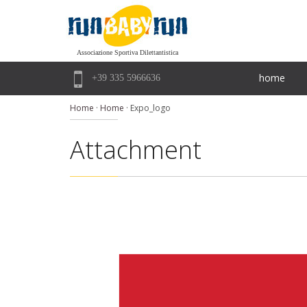
Associazione Sportiva Dilettantistica

home
+39 335 5966636
Home
·
Home
·
Expo_logo
Attachment