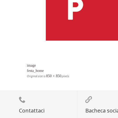
image
festa_home
Original size is
850 × 850
pixels


Contattaci
Bacheca soci