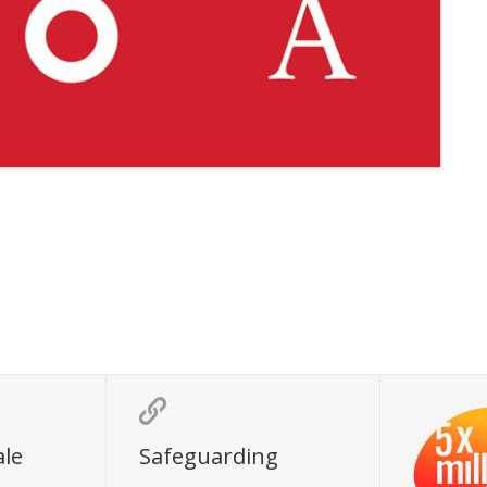

ale
Safeguarding