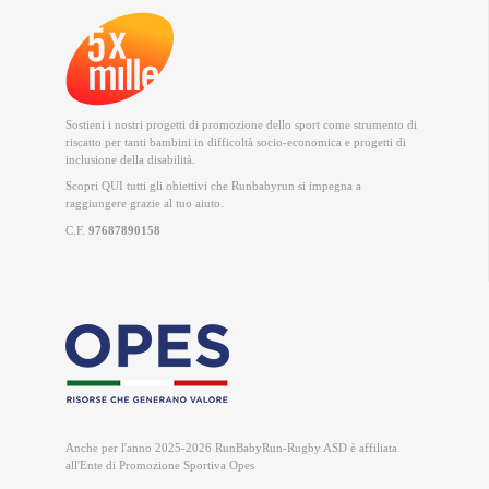
Sostieni i nostri progetti di promozione dello sport come strumento di
riscatto per tanti bambini in difficoltà socio-economica e progetti di
inclusione della disabilità.
Scopri QUI
tutti gli obiettivi che Runbabyrun si impegna a
raggiungere grazie al tuo aiuto.
C.F.
97687890158
Anche per l'anno 2025-2026 RunBabyRun-Rugby ASD è
affiliata
all'Ente di Promozione Sportiva Opes