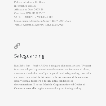
Polizza infortuni e RC Opes
Informativa Privacy
Affiliazione Opes 2025-26
Certificato RNASD 2025-26
SAFEGUARDING - MOGC e CDC
Convocazione Assemblea Approv. REFA 2024/2025
Verbale Assemblea Approv. REFA 2024/2025

Safeguarding
Run Baby Run - Rugby ASD si è adeguata alla normativa sui “Principi
fondamentali per la prevenzione e il contrasto dei fenomeni di abuso,
violenza e discriminazione” per le politiche di safeguarding, previsti in
particolare per la
tutela dei minori e la prevenzione delle molestie,
della violenza di genere e di ogni altra condizione di
discriminazione
. Il nostro
Modello Organizzativo e il Codice di
Condotta sono alla pagina
www.runbabyrun.it/safeguarding
.