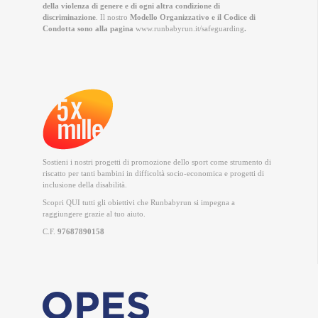
della violenza di genere e di ogni altra condizione di
discriminazione
. Il nostro
Modello Organizzativo e il Codice di
Condotta sono alla pagina
www.runbabyrun.it/safeguarding
.
Sostieni i nostri progetti di promozione dello sport come strumento di
riscatto per tanti bambini in difficoltà socio-economica e progetti di
inclusione della disabilità.
Scopri QUI
tutti gli obiettivi che Runbabyrun si impegna a
raggiungere grazie al tuo aiuto.
C.F.
97687890158