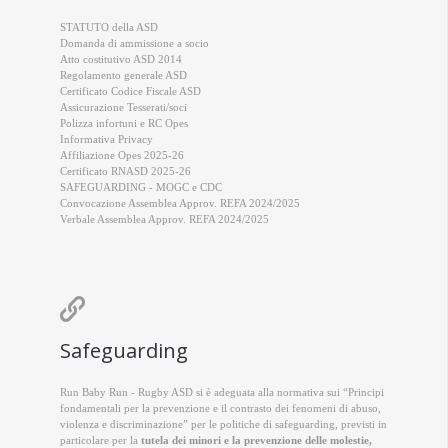
STATUTO della ASD
Domanda di ammissione a socio
Atto costitutivo ASD 2014
Regolamento generale ASD
Certificato Codice Fiscale ASD
Assicurazione Tesserati/soci
Polizza infortuni e RC Opes
Informativa Privacy
Affiliazione Opes 2025-26
Certificato RNASD 2025-26
SAFEGUARDING - MOGC e CDC
Convocazione Assemblea Approv. REFA 2024/2025
Verbale Assemblea Approv. REFA 2024/2025

Safeguarding
Run Baby Run - Rugby ASD si è adeguata alla normativa sui “Principi
fondamentali per la prevenzione e il contrasto dei fenomeni di abuso,
violenza e discriminazione” per le politiche di safeguarding, previsti in
particolare per la
tutela dei minori e la prevenzione delle molestie,