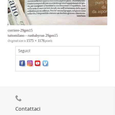
corriere-29gen15
tuttomilano - runbabyrun 29gen15
Original size is
1575 × 1176
pixels
Seguici!

Contattaci