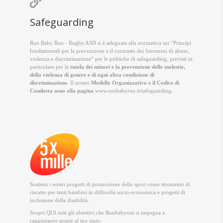

Safeguarding
Run Baby Run - Rugby ASD si è adeguata alla normativa sui “Principi
fondamentali per la prevenzione e il contrasto dei fenomeni di abuso,
violenza e discriminazione” per le politiche di safeguarding, previsti in
particolare per la
tutela dei minori e la prevenzione delle molestie,
della violenza di genere e di ogni altra condizione di
discriminazione
. Il nostro
Modello Organizzativo e il Codice di
Condotta sono alla pagina
www.runbabyrun.it/safeguarding
.
Sostieni i nostri progetti di promozione dello sport come strumento di
riscatto per tanti bambini in difficoltà socio-economica e progetti di
inclusione della disabilità.
Scopri QUI
tutti gli obiettivi che Runbabyrun si impegna a
raggiungere grazie al tuo aiuto.