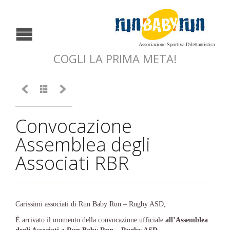
Associazione Sportiva Dilettantistica
COGLI LA PRIMA META!



Convocazione
Assemblea degli
Associati RBR
Carissimi associati di Run Baby Run – Rugby ASD,
È arrivato il momento della convocazione ufficiale
all’Assemblea