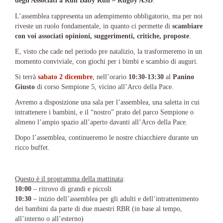
degli Associati a Run Baby Run – Rugby ASD
.
L’assemblea rappresenta un adempimento obbligatorio, ma per noi
riveste un ruolo fondamentale, in quanto ci permette di
scambiare
con voi associati opinioni, suggerimenti, critiche, proposte
.
E, visto che cade nel periodo pre natalizio, la trasformeremo in un
momento conviviale, con giochi per i bimbi e scambio di auguri.
Si terrà
sabato 2 dicembre
, nell’orario
10:30-13:30
al
Panino
Giusto
di corso Sempione 5, vicino all’Arco della Pace.
Avremo a disposizione una sala per l’assemblea, una saletta in cui
intrattenere i bambini, e il “nostro” prato del parco Sempione o
almeno l’ampio spazio all’aperto davanti all’Arco della Pace.
Dopo l’assemblea, continueremo le nostre chiacchiere durante un
ricco buffet.
Questo è il programma della mattinata
:
10:00
– ritrovo di grandi e piccoli
10:30
– inizio dell’assemblea per gli adulti e dell’intrattenimento
dei bambini da parte di due maestri RBR (in base al tempo,
all’interno o all’esterno)