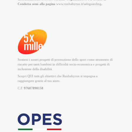
Condotta sono alla pagina
www.runbabyrun.it/safeguarding
.
Sostieni i nostri progetti di promozione dello sport come strumento di
riscatto per tanti bambini in difficoltà socio-economica e progetti di
inclusione della disabilità.
Scopri QUI
tutti gli obiettivi che Runbabyrun si impegna a
raggiungere grazie al tuo aiuto.
C.F.
97687890158