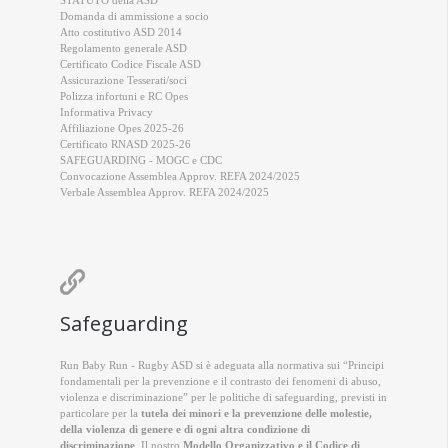
STATUTO della ASD
Domanda di ammissione a socio
Atto costitutivo ASD 2014
Regolamento generale ASD
Certificato Codice Fiscale ASD
Assicurazione Tesserati/soci
Polizza infortuni e RC Opes
Informativa Privacy
Affiliazione Opes 2025-26
Certificato RNASD 2025-26
SAFEGUARDING - MOGC e CDC
Convocazione Assemblea Approv. REFA 2024/2025
Verbale Assemblea Approv. REFA 2024/2025

Safeguarding
Run Baby Run - Rugby ASD si è adeguata alla normativa sui “Principi
fondamentali per la prevenzione e il contrasto dei fenomeni di abuso,
violenza e discriminazione” per le politiche di safeguarding, previsti in
particolare per la
tutela dei minori e la prevenzione delle molestie,
della violenza di genere e di ogni altra condizione di
discriminazione
. Il nostro
Modello Organizzativo e il Codice di