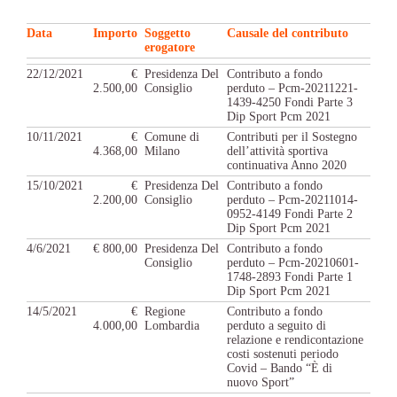
Data
Importo
Soggetto
Causale del contributo
erogatore
22/12/2021
€
Presidenza Del
Contributo a fondo
2.500,00
Consiglio
perduto – Pcm-20211221-
1439-4250 Fondi Parte 3
Dip Sport Pcm 2021
10/11/2021
€
Comune di
Contributi per il Sostegno
4.368,00
Milano
dell’attività sportiva
continuativa Anno 2020
15/10/2021
€
Presidenza Del
Contributo a fondo
2.200,00
Consiglio
perduto – Pcm-20211014-
0952-4149 Fondi Parte 2
Dip Sport Pcm 2021
4/6/2021
€ 800,00
Presidenza Del
Contributo a fondo
Consiglio
perduto – Pcm-20210601-
1748-2893 Fondi Parte 1
Dip Sport Pcm 2021
14/5/2021
€
Regione
Contributo a fondo
4.000,00
Lombardia
perduto a seguito di
relazione e rendicontazione
costi sostenuti periodo
Covid – Bando “È di
nuovo Sport”