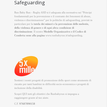
Safeguarding
Run Baby Run - Rugby ASD si è adeguata alla normativa sui “Principi
fondamentali per la prevenzione e il contrasto dei fenomeni di abuso,
violenza e discriminazione” per le politiche di safeguarding, previsti in
particolare per la
tutela dei minori e la prevenzione delle molestie,
della violenza di genere e di ogni altra condizione di
discriminazione
. Il nostro
Modello Organizzativo e il Codice di
Condotta sono alla pagina
www.runbabyrun.it/safeguarding
.
Sostieni i nostri progetti di promozione dello sport come strumento di
riscatto per tanti bambini in difficoltà socio-economica e progetti di
inclusione della disabilità.
Scopri QUI
tutti gli obiettivi che Runbabyrun si impegna a
raggiungere grazie al tuo aiuto.
C.F.
97687890158