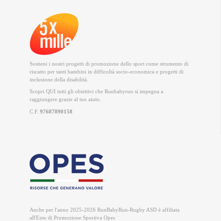
Sostieni i nostri progetti di promozione dello sport come strumento di
riscatto per tanti bambini in difficoltà socio-economica e progetti di
inclusione della disabilità.
Scopri QUI
tutti gli obiettivi che Runbabyrun si impegna a
raggiungere grazie al tuo aiuto.
C.F.
97687890158
Anche per l'anno 2025-2026 RunBabyRun-Rugby ASD è
affiliata
all'Ente di Promozione Sportiva Opes