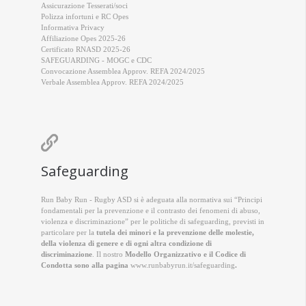
Assicurazione Tesserati/soci
Polizza infortuni e RC Opes
Informativa Privacy
Affiliazione Opes 2025-26
Certificato RNASD 2025-26
SAFEGUARDING - MOGC e CDC
Convocazione Assemblea Approv. REFA 2024/2025
Verbale Assemblea Approv. REFA 2024/2025

Safeguarding
Run Baby Run - Rugby ASD si è adeguata alla normativa sui “Principi
fondamentali per la prevenzione e il contrasto dei fenomeni di abuso,
violenza e discriminazione” per le politiche di safeguarding, previsti in
particolare per la
tutela dei minori e la prevenzione delle molestie,
della violenza di genere e di ogni altra condizione di
discriminazione
. Il nostro
Modello Organizzativo e il Codice di
Condotta sono alla pagina
www.runbabyrun.it/safeguarding
.