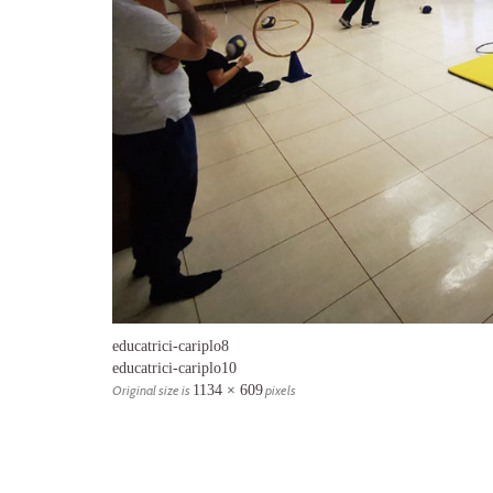
educatrici-cariplo8
educatrici-cariplo10
Original size is
1134 × 609
pixels