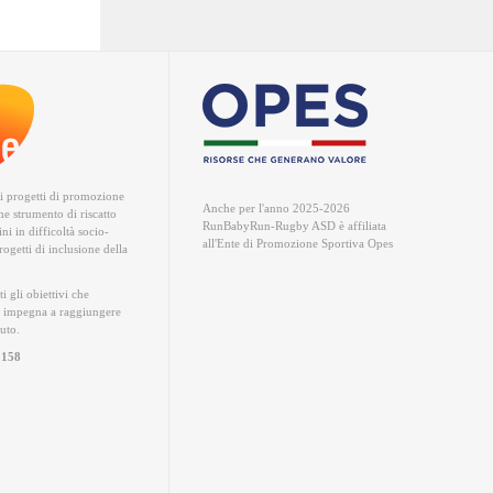
ri progetti di promozione
Anche per l'anno 2025-2026
me strumento di riscatto
RunBabyRun-Rugby ASD è
affiliata
ni in difficoltà socio-
all'Ente di Promozione Sportiva Opes
ogetti di inclusione della
ti gli obiettivi che
 impegna a raggiungere
iuto.
0158