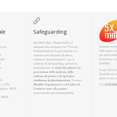

ale
Safeguarding
Run Baby Run - Rugby ASD si è
Sostieni i nost
socio
adeguata alla normativa sui “Principi
dello sport co
fondamentali per la prevenzione e il
per tanti bambi
D
contrasto dei fenomeni di abuso,
economica e pr
 ASD
violenza e discriminazione” per le
disabilità.
i
politiche di safeguarding, previsti in
s
particolare per la
tutela dei minori e la
Scopri QUI
tut
prevenzione delle molestie, della
Runbabyrun si
violenza di genere e di ogni altra
grazie al tuo a
26
condizione di discriminazione
. Il nostro
 e CDC
Modello Organizzativo e il Codice di
C.F.
9768789
Approv. REFA
Condotta sono alla pagina
www.runbabyrun.it/safeguarding
.
. REFA