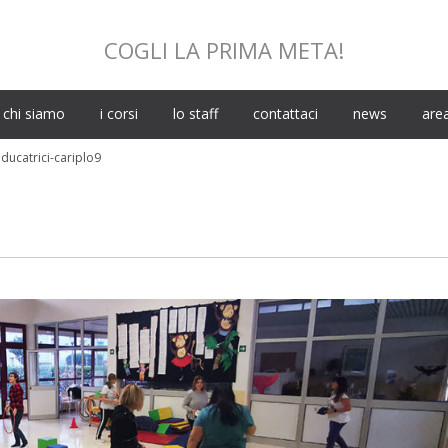
COGLI LA PRIMA META!
Skip
chi siamo
i corsi
lo staff
contattaci
news
area
to
content
ducatrici-cariplo9