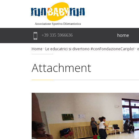
Associazione Sportiva Dilettantistica

home
+39 335 5966636
Home
·
Le educatrici si divertono #conFondazioneCariplo!
·
e
Attachment