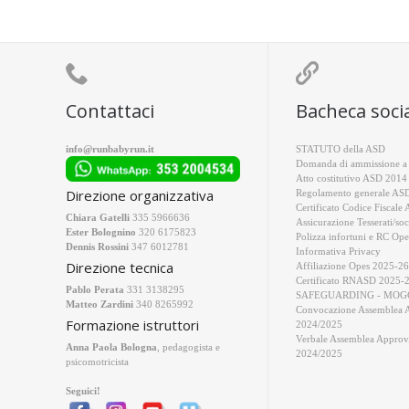


Contattaci
Bacheca soci
info@runbabyrun.it
STATUTO della ASD
Domanda di ammissione a 
Atto costitutivo ASD 2014
Direzione organizzativa
Regolamento generale AS
Certificato Codice Fiscale
Chiara Gatelli
335 5966636
Assicurazione Tesserati/soc
Ester Bolognino
320 6175823
Polizza infortuni e RC Ope
Dennis Rossini
347 6012781
Informativa Privacy
Direzione tecnica
Affiliazione Opes 2025-26
Certificato RNASD 2025-
Pablo Perata
331 3138295
SAFEGUARDING - MOGC
Matteo Zardini
340 8265992
Convocazione Assemblea 
Formazione istruttori
2024/2025
Verbale Assemblea Approv
Anna Paola Bologna
, pedagogista e
2024/2025
psicomotricista
Seguici!