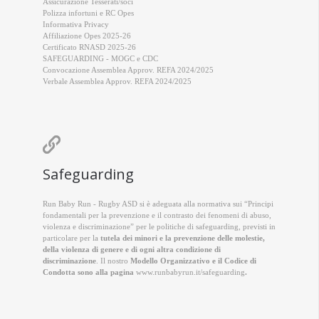
Assicurazione Tesserati/soci
Polizza infortuni e RC Opes
Informativa Privacy
Affiliazione Opes 2025-26
Certificato RNASD 2025-26
SAFEGUARDING - MOGC e CDC
Convocazione Assemblea Approv. REFA 2024/2025
Verbale Assemblea Approv. REFA 2024/2025

Safeguarding
Run Baby Run - Rugby ASD si è adeguata alla normativa sui “Principi
fondamentali per la prevenzione e il contrasto dei fenomeni di abuso,
violenza e discriminazione” per le politiche di safeguarding, previsti in
particolare per la
tutela dei minori e la prevenzione delle molestie,
della violenza di genere e di ogni altra condizione di
discriminazione
. Il nostro
Modello Organizzativo e il Codice di
Condotta sono alla pagina
www.runbabyrun.it/safeguarding
.