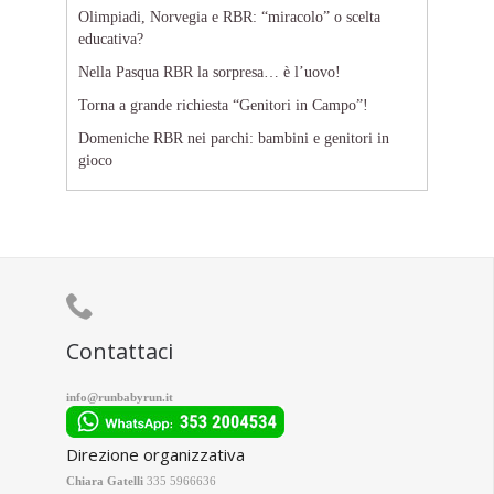
Olimpiadi, Norvegia e RBR: “miracolo” o scelta
educativa?
Nella Pasqua RBR la sorpresa… è l’uovo!
Torna a grande richiesta “Genitori in Campo”!
Domeniche RBR nei parchi: bambini e genitori in
gioco

Contattaci
info@runbabyrun.it
Direzione organizzativa
Chiara Gatelli
335 5966636