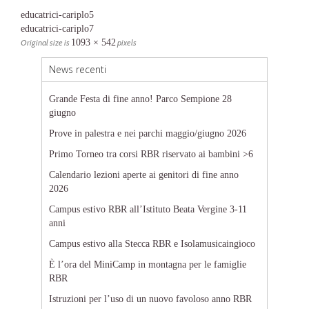
educatrici-cariplo5
educatrici-cariplo7
Original size is
1093 × 542
pixels
News recenti
Grande Festa di fine anno! Parco Sempione 28
giugno
Prove in palestra e nei parchi maggio/giugno 2026
Primo Torneo tra corsi RBR riservato ai bambini >6
Calendario lezioni aperte ai genitori di fine anno
2026
Campus estivo RBR all’Istituto Beata Vergine 3-11
anni
Campus estivo alla Stecca RBR e Isolamusicaingioco
È l’ora del MiniCamp in montagna per le famiglie
RBR
Istruzioni per l’uso di un nuovo favoloso anno RBR