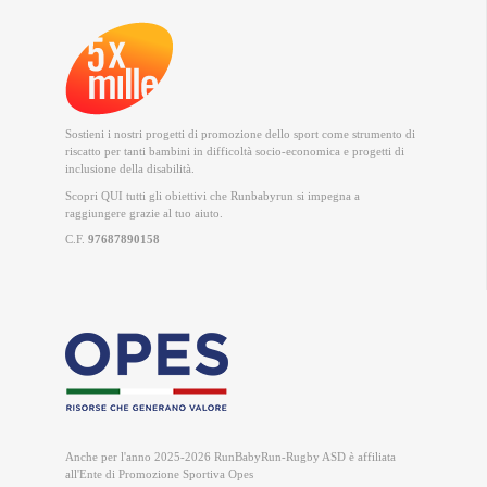
Sostieni i nostri progetti di promozione dello sport come strumento di
riscatto per tanti bambini in difficoltà socio-economica e progetti di
inclusione della disabilità.
Scopri QUI
tutti gli obiettivi che Runbabyrun si impegna a
raggiungere grazie al tuo aiuto.
C.F.
97687890158
Anche per l'anno 2025-2026 RunBabyRun-Rugby ASD è
affiliata
all'Ente di Promozione Sportiva Opes