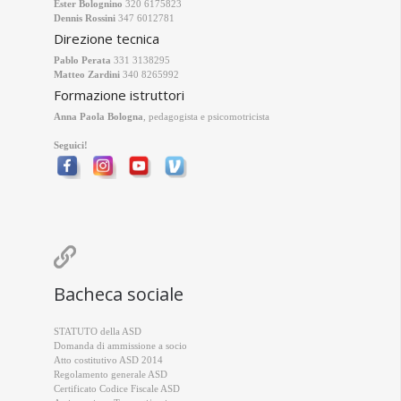
Ester Bolognino
320 6175823
Dennis Rossini
347 6012781
Direzione tecnica
Pablo Perata
331 3138295
Matteo Zardini
340 8265992
Formazione istruttori
Anna Paola Bologna
, pedagogista e psicomotricista
Seguici!

Bacheca sociale
STATUTO della ASD
Domanda di ammissione a socio
Atto costitutivo ASD 2014
Regolamento generale ASD
Certificato Codice Fiscale ASD