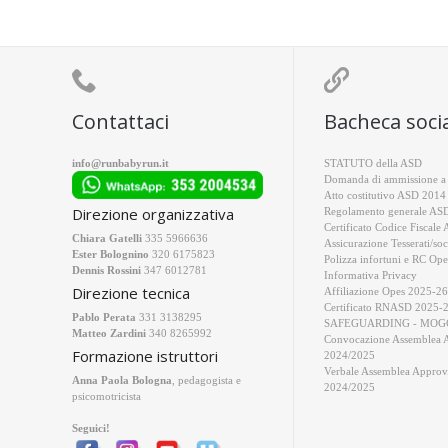


Contattaci
Bacheca soci
info@runbabyrun.it
STATUTO della ASD
Domanda di ammissione a 
Atto costitutivo ASD 2014
Direzione organizzativa
Regolamento generale AS
Certificato Codice Fiscale
Chiara Gatelli
335 5966636
Assicurazione Tesserati/soc
Ester Bolognino
320 6175823
Polizza infortuni e RC Ope
Dennis Rossini
347 6012781
Informativa Privacy
Direzione tecnica
Affiliazione Opes 2025-26
Certificato RNASD 2025-
Pablo Perata
331 3138295
SAFEGUARDING - MOGC
Matteo Zardini
340 8265992
Convocazione Assemblea 
Formazione istruttori
2024/2025
Verbale Assemblea Approv
Anna Paola Bologna
, pedagogista e
2024/2025
psicomotricista
Seguici!