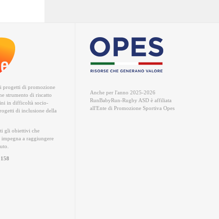
ri progetti di promozione
Anche per l'anno 2025-2026
me strumento di riscatto
RunBabyRun-Rugby ASD è
affiliata
ni in difficoltà socio-
all'Ente di Promozione Sportiva Opes
ogetti di inclusione della
ti gli obiettivi che
 impegna a raggiungere
iuto.
0158