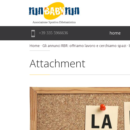
Associazione Sportiva Dilettantistica

home
+39 335 5966636
Home
·
Gli annunci RBR: offriamo lavoro e cerchiamo spazi
·
Attachment