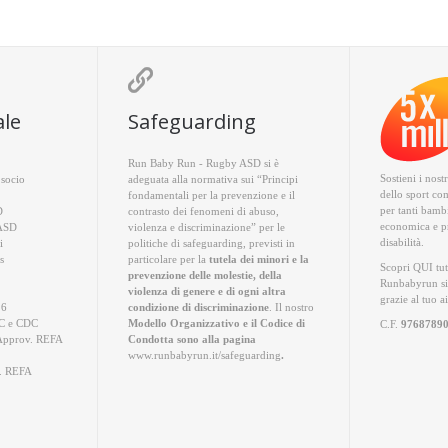

ale
Safeguarding
Run Baby Run - Rugby ASD si è
Sostieni i nost
socio
adeguata alla normativa sui “Principi
dello sport co
fondamentali per la prevenzione e il
per tanti bambi
D
contrasto dei fenomeni di abuso,
economica e pr
 ASD
violenza e discriminazione” per le
disabilità.
i
politiche di safeguarding, previsti in
s
particolare per la
tutela dei minori e la
Scopri QUI
tut
prevenzione delle molestie, della
Runbabyrun si
violenza di genere e di ogni altra
grazie al tuo a
26
condizione di discriminazione
. Il nostro
 e CDC
Modello Organizzativo e il Codice di
C.F.
9768789
Approv. REFA
Condotta sono alla pagina
www.runbabyrun.it/safeguarding
.
. REFA