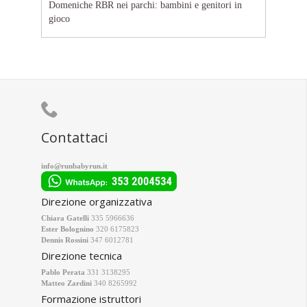
Domeniche RBR nei parchi: bambini e genitori in
gioco

Contattaci
info@runbabyrun.it
Direzione organizzativa
Chiara Gatelli
335 5966636
Ester Bolognino
320 6175823
Dennis Rossini
347 6012781
Direzione tecnica
Pablo Perata
331 3138295
Matteo Zardini
340 8265992
Formazione istruttori