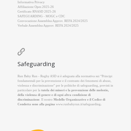
Informativa Privacy
Affiliazione Opes 2025-26
Certificato RNASD 2025-26
SAFEGUARDING - MOGC e CDC
Convocazione Assemblea Approv. REFA 2024/2025
Verbale Assemblea Approv. REFA 2024/2025

Safeguarding
Run Baby Run - Rugby ASD si è adeguata alla normativa sui “Principi
fondamentali per la prevenzione e il contrasto dei fenomeni di abuso,
violenza e discriminazione” per le politiche di safeguarding, previsti in
particolare per la
tutela dei minori e la prevenzione delle molestie,
della violenza di genere e di ogni altra condizione di
discriminazione
. Il nostro
Modello Organizzativo e il Codice di
Condotta sono alla pagina
www.runbabyrun.it/safeguarding
.