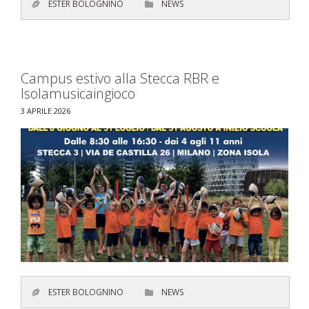
CATEGORY
ESTER BOLOGNINO
NEWS


Campus estivo alla Stecca RBR e
Isolamusicaingioco
3 APRILE 2026
CATEGORY
ESTER BOLOGNINO
NEWS

