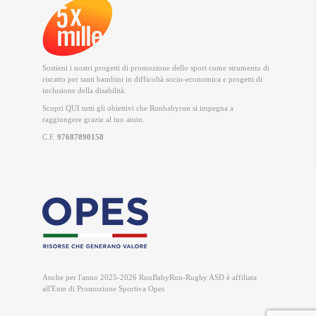
Sostieni i nostri progetti di promozione dello sport come strumento di
riscatto per tanti bambini in difficoltà socio-economica e progetti di
inclusione della disabilità.
Scopri QUI
tutti gli obiettivi che Runbabyrun si impegna a
raggiungere grazie al tuo aiuto.
C.F.
97687890158
Anche per l'anno 2025-2026 RunBabyRun-Rugby ASD è
affiliata
all'Ente di Promozione Sportiva Opes