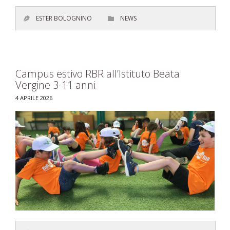
CATEGORY
ESTER BOLOGNINO
NEWS


Campus estivo RBR all’Istituto Beata
Vergine 3-11 anni
4 APRILE 2026