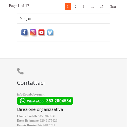
Page 1 of 17
1
2
3
…
17
Next
Seguici!

Contattaci
info@runbabyrun.it
Direzione organizzativa
Chiara Gatelli
335 5966636
Ester Bolognino
320 6175823
Dennis Rossini
347 6012781