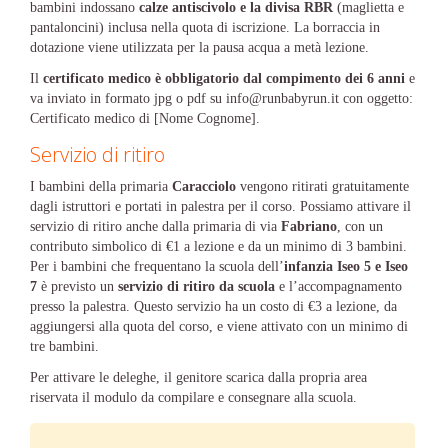
bambini indossano
calze antiscivolo e la divisa RBR
(maglietta e
pantaloncini) inclusa nella quota di iscrizione. La borraccia in
dotazione viene utilizzata per la pausa acqua a metà lezione.
Il
certificato medico è obbligatorio dal compimento dei 6 anni
e
va inviato in formato jpg o pdf su info@runbabyrun.it con oggetto:
Certificato medico di [Nome Cognome].
Servizio di ritiro
I bambini della primaria
Caracciolo
vengono ritirati gratuitamente
dagli istruttori e portati in palestra per il corso. Possiamo attivare il
servizio di ritiro anche dalla primaria di via
Fabriano
, con un
contributo simbolico di €1 a lezione e da un minimo di 3 bambini.
Per i bambini che frequentano la scuola dell’
infanzia Iseo 5 e Iseo
7
è previsto un
servizio di ritiro da scuola
e l’accompagnamento
presso la palestra. Questo servizio ha un costo di €3 a lezione, da
aggiungersi alla quota del corso, e viene attivato con un minimo di
tre bambini.
Per attivare le deleghe, il genitore scarica dalla propria area
riservata il modulo da compilare e consegnare alla scuola.