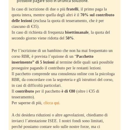
possibile pagare solo in un’unica soluzione.
In caso di iscrizione di due o più
fratelli
, il primo paga la
quota intera, mentre quella degli altri è il
70% sul contributo
delle lezioni
(esclusa la quota di tesseramento, che è per
ciascuno di €35).
In caso di richiesta di frequenza
bisettimanale
, la quota del
secondo giorno viene ridotta del
50%
.
Per l’iscrizione di un bambino che non ha mai frequentato un
corso RBR, è prevista l’opzione di un “
Pacchetto
inserimento” di 5 lezioni
al termine delle quali sarà possibile
proseguire pagando il contributo per le restanti lezioni.
Il pacchetto comprende una consulenza online con la psicologa
RBR, da concordare con la segreteria e gli istruttori del corso,
in casi di difficoltà particolari.
Il
contributo
per il pacchetto
è di €80
(oltre i €35 di
tesseramento).
Per saperne di più,
clicca qui
.
A chi desidera riduzioni o altre agevolazioni, chiediamo di
inviarci l’attestazione ISEE. I nostri fondi sono limitati,
perché possiamo contare solo sulle nostre forze, ma ci