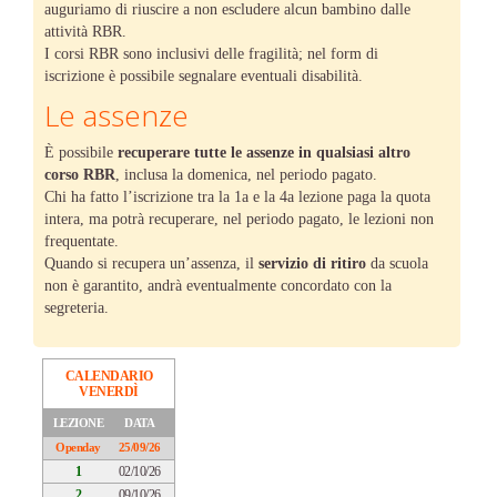
auguriamo di riuscire a non escludere alcun bambino dalle
attività RBR.
I corsi RBR sono inclusivi delle fragilità; nel form di
iscrizione è possibile segnalare eventuali disabilità.
Le assenze
È possibile
recuperare tutte le assenze in qualsiasi altro
corso RBR
, inclusa la domenica, nel periodo pagato.
Chi ha fatto l’iscrizione tra la 1a e la 4a lezione paga la quota
intera, ma potrà recuperare, nel periodo pagato, le lezioni non
frequentate.
Quando si recupera un’assenza, il
servizio di ritiro
da scuola
non è garantito, andrà eventualmente concordato con la
segreteria.
CALENDARIO
VENERDÌ
LEZIONE
DATA
Openday
25/09/26
1
02/10/26
2
09/10/26