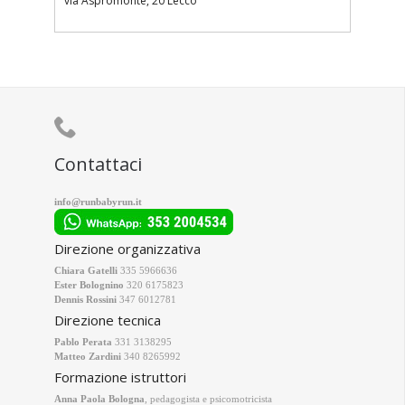
via Aspromonte, 20 Lecco

Contattaci
info@runbabyrun.it
Direzione organizzativa
Chiara Gatelli
335 5966636
Ester Bolognino
320 6175823
Dennis Rossini
347 6012781
Direzione tecnica
Pablo Perata
331 3138295
Matteo Zardini
340 8265992
Formazione istruttori
Anna Paola Bologna
, pedagogista e psicomotricista