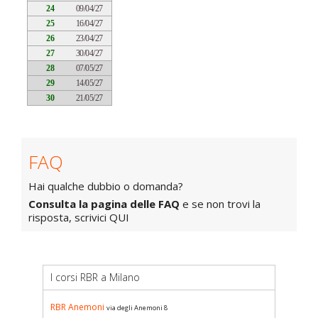
24
09/04/27
25
16/04/27
26
23/04/27
27
30/04/27
28
07/05/27
29
14/05/27
30
21/05/27
FAQ
Hai qualche dubbio o domanda?
Consulta la pagina delle FAQ
e se non trovi la
risposta, scrivici
QUI
I corsi RBR a Milano
RBR Anemoni
via degli Anemoni 8