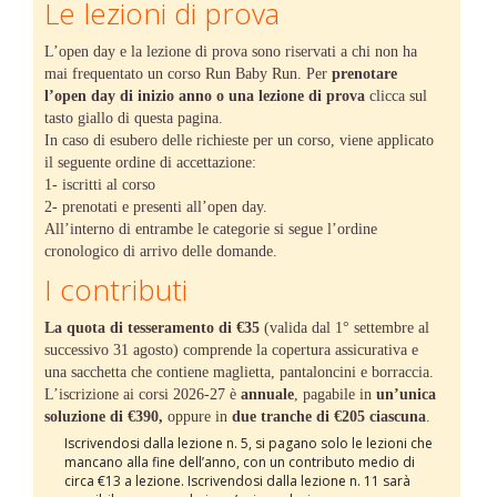
Le lezioni di prova
L’open day e la lezione di prova sono riservati a chi non ha
mai frequentato un corso Run Baby Run. Per
prenotare
l’open day di inizio anno o una lezione di prova
clicca sul
tasto giallo di questa pagina.
In caso di esubero delle richieste per un corso, viene applicato
il seguente ordine di accettazione:
1- iscritti al corso
2- prenotati e presenti all’open day.
All’interno di entrambe le categorie si segue l’ordine
cronologico di arrivo delle domande.
I contributi
La quota di tesseramento di €35
(valida dal 1° settembre al
successivo 31 agosto) comprende la copertura assicurativa e
una sacchetta che contiene maglietta, pantaloncini e borraccia.
L’iscrizione ai corsi 2026-27 è
annuale
, pagabile in
un’unica
soluzione di €390,
oppure in
due tranche di €205 ciascuna
.
Iscrivendosi dalla lezione n. 5, si pagano solo le lezioni che
mancano alla fine dell’anno, con un contributo medio di
circa €13 a lezione. Iscrivendosi dalla lezione n. 11 sarà