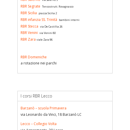
RBR Segrate
Tensostrutt. Rovagnasco
RBR Sicilia
piazza Sicilia 2
RBR infanzia SS. Trinità
bambini interni
RBR Stecca
via De Castillia 26
RBR Venini
via Venini 80
RBR Zara
viale Zara 96
RBR Domeniche
a rotazione nei parchi
I corsi RBR Lecco
Barzanò – scuola Primavera
via Leonardo da Vinci, 18 Barzanò LC
Lecco – Collegio Volta