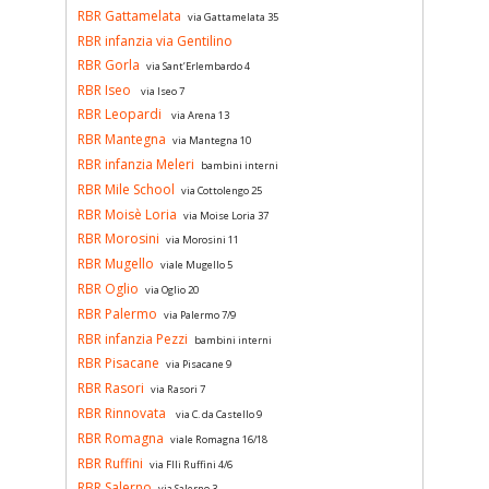
RBR Gattamelata
via Gattamelata 35
RBR infanzia via Gentilino
RBR Gorla
via Sant’Erlembardo 4
RBR Iseo
via Iseo 7
RBR Leopardi
via Arena 13
RBR Mantegna
via Mantegna 10
RBR infanzia Meleri
bambini interni
RBR Mile School
via Cottolengo 25
RBR Moisè Loria
via Moise Loria 37
RBR Morosini
via Morosini 11
RBR Mugello
viale Mugello 5
RBR Oglio
via Oglio 20
RBR Palermo
via Palermo 7/9
RBR infanzia Pezzi
bambini interni
RBR Pisacane
via Pisacane 9
RBR Rasori
via Rasori 7
RBR Rinnovata
via C. da Castello 9
RBR Romagna
viale Romagna 16/18
RBR Ruffini
via Flli Ruffini 4/6
RBR Salerno
via Salerno 3