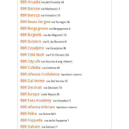
RBR Arcadia
via dell’Arcadia 24
RBR Bacone
via Matteucci 3
RBR Barozzi
via Vittadini 10
RBR Beata Vergine
via Terragni 36
RBR Bergognone
via Bergognone 4
RBR Bognetti
via dei Bognetti 15
RBR Bussero
via G. da Bussero 9
RBR Cesalpino
via Cesalpino 38
RBR Città Studi
via F.lli Fossati 2/A
RBR City Life
via Alcuino 4 ang. Alberti
RBR Colletta
via Colletta 49
RBR infanzia Crollalanza
bambini interni
RBR Dal Verme
via Dal Verme 10
RBR Decorati
via Decorati 10
RBR Europa
viale Majno 39
RBR Faes Academy
via Amadeo 11
RBR infanzia Imbriani
bambini interni
RBR Feltre
via Feltre 68/1
RBR Foppette
via delle Foppette 1
RBR Galvani
via Galvani 7